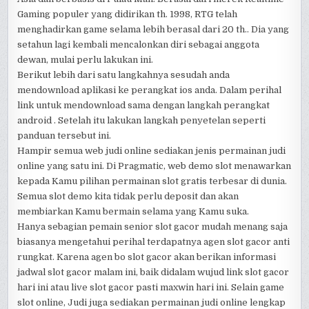
Gaming populer yang didirikan th. 1998, RTG telah
menghadirkan game selama lebih berasal dari 20 th.. Dia yang
setahun lagi kembali mencalonkan diri sebagai anggota
dewan, mulai perlu lakukan ini.
Berikut lebih dari satu langkahnya sesudah anda
mendownload aplikasi ke perangkat ios anda. Dalam perihal
link untuk mendownload sama dengan langkah perangkat
android . Setelah itu lakukan langkah penyetelan seperti
panduan tersebut ini.
Hampir semua web judi online sediakan jenis permainan judi
online yang satu ini. Di Pragmatic, web demo slot menawarkan
kepada Kamu pilihan permainan slot gratis terbesar di dunia.
Semua slot demo kita tidak perlu deposit dan akan
membiarkan Kamu bermain selama yang Kamu suka.
Hanya sebagian pemain senior slot gacor mudah menang saja
biasanya mengetahui perihal terdapatnya agen slot gacor anti
rungkat. Karena agen bo slot gacor akan berikan informasi
jadwal slot gacor malam ini, baik didalam wujud link slot gacor
hari ini atau live slot gacor pasti maxwin hari ini. Selain game
slot online, Judi juga sediakan permainan judi online lengkap