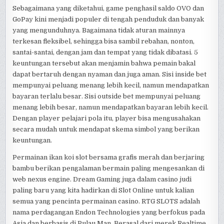
Sebagaimana yang diketahui, game penghasil saldo OVO dan
GoPay kini menjadi populer di tengah penduduk dan banyak
yang mengunduhnya. Bagaimana tidak aturan mainnya
terkesan fleksibel, sehingga bisa sambil rebahan, nonton,
santai-santai, dengan jam dan tempat yang tidak dibatasi. 5
keuntungan tersebut akan menjamin bahwa pemain bakal
dapat bertaruh dengan nyaman dan juga aman. Sisi inside bet
mempunyai peluang menang lebih kecil, namun mendapatkan
bayaran terlalu besar. Sisi outside bet mempunyai peluang
menang lebih besar, namun mendapatkan bayaran lebih kecil.
Dengan player pelajari pola itu, player bisa mengusahakan
secara mudah untuk mendapat skema simbol yang berikan
keuntungan.
Permainan ikan koi slot bersama grafis merah dan berjaring
bambu berikan pengalaman bermain paling mengesankan di
web nexus engine. Dream Gaming juga dalam casino judi
paling baru yang kita hadirkan di Slot Online untuk kalian
semua yang pencinta permainan casino. RTG SLOTS adalah
nama perdagangan Endon Technologies yang berfokus pada
Asia dan berbasis di Pulau Man. Berasal dari merek Realtime