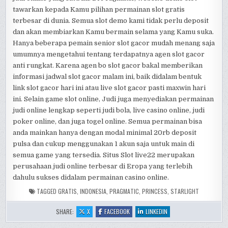
tawarkan kepada Kamu pilihan permainan slot gratis
terbesar di dunia. Semua slot demo kami tidak perlu deposit
dan akan membiarkan Kamu bermain selama yang Kamu suka.
Hanya beberapa pemain senior slot gacor mudah menang saja
umumnya mengetahui tentang terdapatnya agen slot gacor
anti rungkat. Karena agen bo slot gacor bakal memberikan
informasi jadwal slot gacor malam ini, baik didalam bentuk
link slot gacor hari ini atau live slot gacor pasti maxwin hari
ini. Selain game slot online, Judi juga menyediakan permainan
judi online lengkap seperti judi bola, live casino online, judi
poker online, dan juga togel online. Semua permainan bisa
anda mainkan hanya dengan modal minimal 20rb deposit
pulsa dan cukup menggunakan 1 akun saja untuk main di
semua game yang tersedia. Situs Slot live22 merupakan
perusahaan judi online terbesar di Eropa yang terlebih
dahulu sukses didalam permainan casino online.
TAGGED
GRATIS
,
INDONESIA
,
PRAGMATIC
,
PRINCESS
,
STARLIGHT
:
:
:
SHARE:
X
FACEBOOK
LINKEDIN
DEMO
DEMO
DEMO
SLOT
SLOT
SLOT