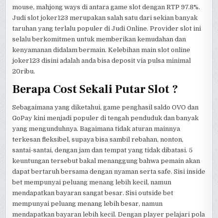
mouse, mahjong ways di antara game slot dengan RTP 97.8%.
Judi slot joker123 merupakan salah satu dari sekian banyak
taruhan yang terlalu populer di Judi Online. Provider slot ini
selalu berkomitmen untuk memberikan kemudahan dan
kenyamanan didalam bermain. Kelebihan main slot online
joker123 disini adalah anda bisa deposit via pulsa minimal
20ribu.
Berapa Cost Sekali Putar Slot ?
Sebagaimana yang diketahui, game penghasil saldo OVO dan
GoPay kini menjadi populer di tengah penduduk dan banyak
yang mengunduhnya. Bagaimana tidak aturan mainnya
terkesan fleksibel, supaya bisa sambil rebahan, nonton,
santai-santai, dengan jam dan tempat yang tidak dibatasi. 5
keuntungan tersebut bakal menanggung bahwa pemain akan
dapat bertaruh bersama dengan nyaman serta safe. Sisi inside
bet mempunyai peluang menang lebih kecil, namun
mendapatkan bayaran sangat besar. Sisi outside bet
mempunyai peluang menang lebih besar, namun
mendapatkan bayaran lebih kecil. Dengan player pelajari pola