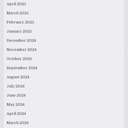
April 2025
March 2025
February 2025
January 2025
December 2024
November 2024
October 2024
September 2024
August 2024
July 2024
June 2024
May 2024
April 2024
March 2024