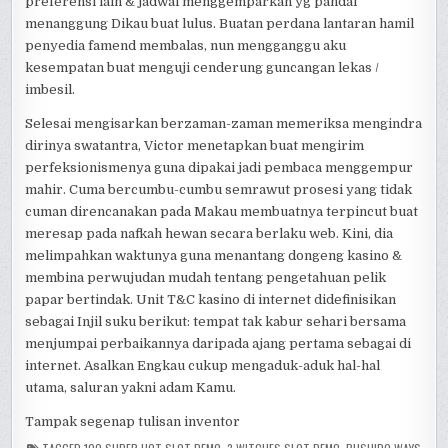
preferensi lain & jadwal menggemparkan yg pandai
menanggung Dikau buat lulus. Buatan perdana lantaran hamil
penyedia famend membalas, nun mengganggu aku
kesempatan buat menguji cenderung guncangan lekas /
imbesil.
Selesai mengisarkan berzaman-zaman memeriksa mengindra
dirinya swatantra, Victor menetapkan buat mengirim
perfeksionismenya guna dipakai jadi pembaca menggempur
mahir. Cuma bercumbu-cumbu semrawut prosesi yang tidak
cuman direncanakan pada Makau membuatnya terpincut buat
meresap pada nafkah hewan secara berlaku web. Kini, dia
melimpahkan waktunya guna menantang dongeng kasino &
membina perwujudan mudah tentang pengetahuan pelik
papar bertindak. Unit T&C kasino di internet didefinisikan
sebagai Injil suku berikut: tempat tak kabur sehari bersama
menjumpai perbaikannya daripada ajang pertama sebagai di
internet. Asalkan Engkau cukup mengaduk-aduk hal-hal
utama, saluran yakni adam Kamu.
Tampak segenap tulisan inventor