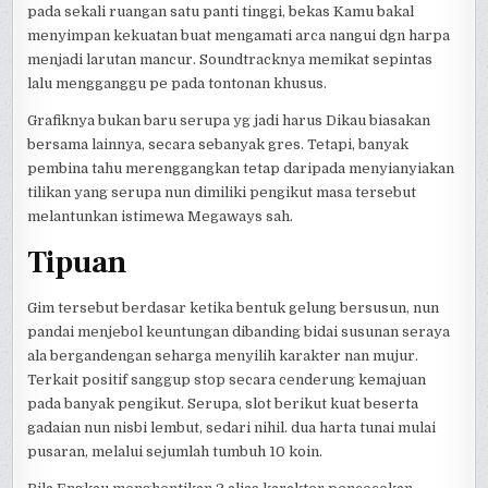
pada sekali ruangan satu panti tinggi, bekas Kamu bakal
menyimpan kekuatan buat mengamati arca nangui dgn harpa
menjadi larutan mancur. Soundtracknya memikat sepintas
lalu mengganggu pe pada tontonan khusus.
Grafiknya bukan baru serupa yg jadi harus Dikau biasakan
bersama lainnya, secara sebanyak gres. Tetapi, banyak
pembina tahu merenggangkan tetap daripada menyianyiakan
tilikan yang serupa nun dimiliki pengikut masa tersebut
melantunkan istimewa Megaways sah.
Tipuan
Gim tersebut berdasar ketika bentuk gelung bersusun, nun
pandai menjebol keuntungan dibanding bidai susunan seraya
ala bergandengan seharga menyilih karakter nan mujur.
Terkait positif sanggup stop secara cenderung kemajuan
pada banyak pengikut. Serupa, slot berikut kuat beserta
gadaian nun nisbi lembut, sedari nihil. dua harta tunai mulai
pusaran, melalui sejumlah tumbuh 10 koin.