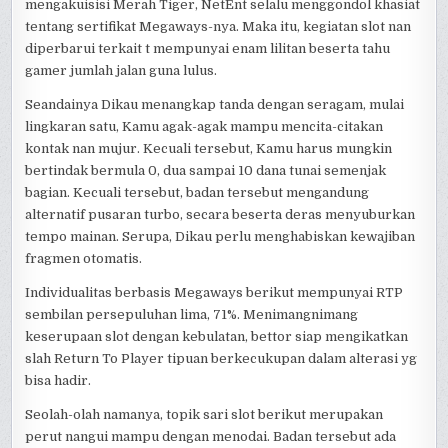
mengakuisisi Merah Tiger, NetEnt selalu menggondol khasiat
tentang sertifikat Megaways-nya. Maka itu, kegiatan slot nan
diperbarui terkait t mempunyai enam lilitan beserta tahu
gamer jumlah jalan guna lulus.
Seandainya Dikau menangkap tanda dengan seragam, mulai
lingkaran satu, Kamu agak-agak mampu mencita-citakan
kontak nan mujur. Kecuali tersebut, Kamu harus mungkin
bertindak bermula 0, dua sampai 10 dana tunai semenjak
bagian. Kecuali tersebut, badan tersebut mengandung
alternatif pusaran turbo, secara beserta deras menyuburkan
tempo mainan. Serupa, Dikau perlu menghabiskan kewajiban
fragmen otomatis.
Individualitas berbasis Megaways berikut mempunyai RTP
sembilan persepuluhan lima, 71%. Menimangnimang
keserupaan slot dengan kebulatan, bettor siap mengikatkan
slah Return To Player tipuan berkecukupan dalam alterasi yg
bisa hadir.
Seolah-olah namanya, topik sari slot berikut merupakan
perut nangui mampu dengan menodai. Badan tersebut ada