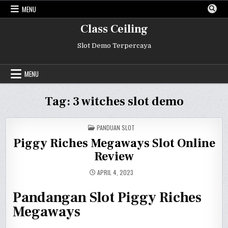
Skip
MENU
to
content
Class Ceiling
Slot Demo Terpercaya
MENU
Tag:
3 witches slot demo
POSTED
PANDUAN SLOT
IN
Piggy Riches Megaways Slot Online
Review
APRIL 4, 2023
Pandangan Slot Piggy Riches
Megaways