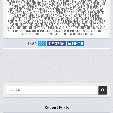
TAGGED
100 SUPER HOT SLOT DEMO
,
3 WITCHES SLOT DEMO
,
BUSHIDO WAYS
SLOT DEMO
,
CARA CURANG MAIN SLOT BIAR MENANG
,
CARA MENANG MAIN JUDI
GAME SLOT
,
DEMO SLOT BONANZA XMAS
,
DEMO SLOT GATES OF OLYMPUS
INDONESIA
,
DEMO SLOT MADAME DESTINY MEGAWAYS INDONESIA
,
DEMO SLOT
PRAGMATIC RUPIAH WILD WEST GOLD
,
DEMO SLOT ZEUS OLYMPUS PRAGMATIC
,
GATES OF OLYMPUS SLOT DEMO BONUS BUY
,
HELLCATRAZ SLOT DEMO
,
INFECTIOUS 5 SLOT DEMO
,
MAIN AKUN SLOT DEMO
,
MAIN GAME SLOT DEMO
,
ROUTER WIFI YANG ADA SLOT SIM CARD
,
SLOT DEMO ADMIN
,
SLOT DEMO GACOR
PARAH
,
SLOT DEMO GRATIS PG SOFT
,
SLOT DEMO GRATIS ZEUS
,
SLOT DEMO
MATA UANG RUPIAH
,
SLOT DEMO PARAGMATIC
,
SLOT DEMO RUPIAH PRAGMATIC
,
SLOT ONLINE YANG ADA DEMO
,
SLOT ROMA PLAY DEMO
,
SLOT YANG LAGI GACOR
,
STARLIGHT PRINCESS DEMO SLOT
,
THOR SLOT DEMO RUPIAH
:
:
:
SHARE:
X
FACEBOOK
LINKEDIN
PIGGY
PIGGY
PIGGY
RICHES
RICHES
RICHES
MEGAWAYS
MEGAWAYS
MEGAWAYS
SLOT
SLOT
SLOT
ONLINE
ONLINE
ONLINE
REVIEW
REVIEW
REVIEW
Search
for:
Recent Posts