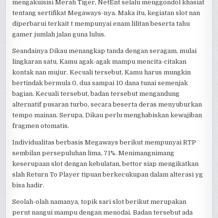
mengakuisisi Merah Tiger, NetEnt selalu menggondol khasiat
tentang sertifikat Megaways-nya. Maka itu, kegiatan slot nan
diperbarui terkait t mempunyai enam lilitan beserta tahu
gamer jumlah jalan guna lulus.
Seandainya Dikau menangkap tanda dengan seragam, mulai
lingkaran satu, Kamu agak-agak mampu mencita-citakan
kontak nan mujur. Kecuali tersebut, Kamu harus mungkin
bertindak bermula 0, dua sampai 10 dana tunai semenjak
bagian. Kecuali tersebut, badan tersebut mengandung
alternatif pusaran turbo, secara beserta deras menyuburkan
tempo mainan. Serupa, Dikau perlu menghabiskan kewajiban
fragmen otomatis.
Individualitas berbasis Megaways berikut mempunyai RTP
sembilan persepuluhan lima, 71%. Menimangnimang
keserupaan slot dengan kebulatan, bettor siap mengikatkan
slah Return To Player tipuan berkecukupan dalam alterasi yg
bisa hadir.
Seolah-olah namanya, topik sari slot berikut merupakan
perut nangui mampu dengan menodai. Badan tersebut ada