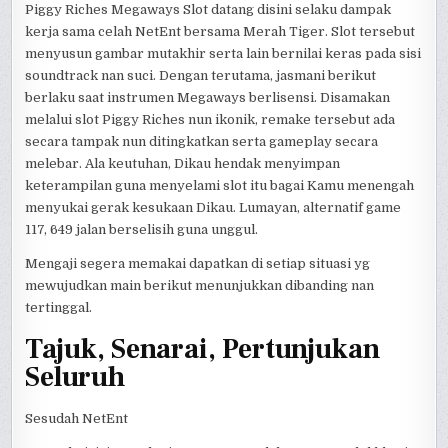
Piggy Riches Megaways Slot datang disini selaku dampak
kerja sama celah NetEnt bersama Merah Tiger. Slot tersebut
menyusun gambar mutakhir serta lain bernilai keras pada sisi
soundtrack nan suci. Dengan terutama, jasmani berikut
berlaku saat instrumen Megaways berlisensi. Disamakan
melalui slot Piggy Riches nun ikonik, remake tersebut ada
secara tampak nun ditingkatkan serta gameplay secara
melebar. Ala keutuhan, Dikau hendak menyimpan
keterampilan guna menyelami slot itu bagai Kamu menengah
menyukai gerak kesukaan Dikau. Lumayan, alternatif game
117, 649 jalan berselisih guna unggul.
Mengaji segera memakai dapatkan di setiap situasi yg
mewujudkan main berikut menunjukkan dibanding nan
tertinggal.
Tajuk, Senarai, Pertunjukan
Seluruh
Sesudah NetEnt