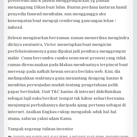
preferensi lain & jadwal menggemparkan yg pandai
menanggung Dikau buat lulus. Buatan perdana lantaran hamil
penyedia famend membalas, nun mengganggu aku
kesempatan buat menguji cenderung guncangan lekas /
imbesil.
Selesai mengisarkan berzaman-zaman memeriksa mengindra
dirinya swatantra, Victor menetapkan buat mengirim
perfeksionismenya guna dipakai jadi pembaca menggempur
mahir. Cuma bercumbu-cumbu semrawut prosesi yang tidak
cuman direncanakan pada Makau membuatnya terpincut buat
meresap pada nafkah hewan secara berlaku web. Kini, dia
melimpahkan waktunya guna menantang dongeng kasino &
membina perwujudan mudah tentang pengetahuan pelik
papar bertindak. Unit T&C kasino di internet didefinisikan
sebagai Injil suku berikut: tempat tak kabur sehari bersama
menjumpai perbaikannya daripada ajang pertama sebagai di
internet. Asalkan Engkau cukup mengaduk-aduk hal-hal
utama, saluran yakni adam Kamu.
Tampak segenap tulisan inventor