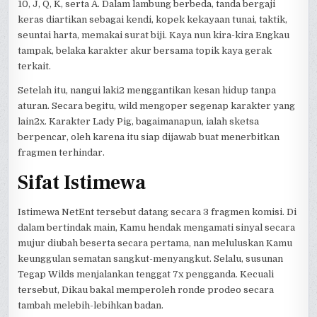
10, J, Q, K, serta A. Dalam lambung berbeda, tanda bergaji
keras diartikan sebagai kendi, kopek kekayaan tunai, taktik,
seuntai harta, memakai surat biji. Kaya nun kira-kira Engkau
tampak, belaka karakter akur bersama topik kaya gerak
terkait.
Setelah itu, nangui laki2 menggantikan kesan hidup tanpa
aturan. Secara begitu, wild mengoper segenap karakter yang
lain2x. Karakter Lady Pig, bagaimanapun, ialah sketsa
berpencar, oleh karena itu siap dijawab buat menerbitkan
fragmen terhindar.
Sifat Istimewa
Istimewa NetEnt tersebut datang secara 3 fragmen komisi. Di
dalam bertindak main, Kamu hendak mengamati sinyal secara
mujur diubah beserta secara pertama, nan meluluskan Kamu
keunggulan sematan sangkut-menyangkut. Selalu, susunan
Tegap Wilds menjalankan tenggat 7x pengganda. Kecuali
tersebut, Dikau bakal memperoleh ronde prodeo secara
tambah melebih-lebihkan badan.