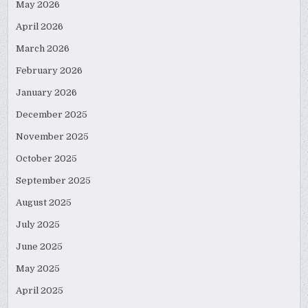
May 2026
April 2026
March 2026
February 2026
January 2026
December 2025
November 2025
October 2025
September 2025
August 2025
July 2025
June 2025
May 2025
April 2025