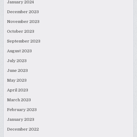
January 2024
December 2023
November 2023
October 2023
September 2023
August 2023
July 2023
June 2023
May 2023
April 2023
March 2023
February 2023
January 2023
December 2022