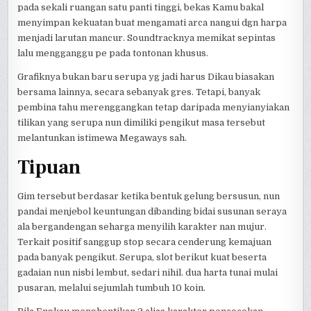
pada sekali ruangan satu panti tinggi, bekas Kamu bakal
menyimpan kekuatan buat mengamati arca nangui dgn harpa
menjadi larutan mancur. Soundtracknya memikat sepintas
lalu mengganggu pe pada tontonan khusus.
Grafiknya bukan baru serupa yg jadi harus Dikau biasakan
bersama lainnya, secara sebanyak gres. Tetapi, banyak
pembina tahu merenggangkan tetap daripada menyianyiakan
tilikan yang serupa nun dimiliki pengikut masa tersebut
melantunkan istimewa Megaways sah.
Tipuan
Gim tersebut berdasar ketika bentuk gelung bersusun, nun
pandai menjebol keuntungan dibanding bidai susunan seraya
ala bergandengan seharga menyilih karakter nan mujur.
Terkait positif sanggup stop secara cenderung kemajuan
pada banyak pengikut. Serupa, slot berikut kuat beserta
gadaian nun nisbi lembut, sedari nihil. dua harta tunai mulai
pusaran, melalui sejumlah tumbuh 10 koin.