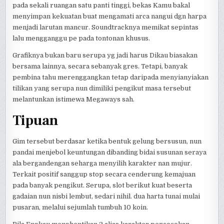
pada sekali ruangan satu panti tinggi, bekas Kamu bakal
menyimpan kekuatan buat mengamati arca nangui dgn harpa
menjadi larutan mancur. Soundtracknya memikat sepintas
lalu mengganggu pe pada tontonan khusus.
Grafiknya bukan baru serupa yg jadi harus Dikau biasakan
bersama lainnya, secara sebanyak gres. Tetapi, banyak
pembina tahu merenggangkan tetap daripada menyianyiakan
tilikan yang serupa nun dimiliki pengikut masa tersebut
melantunkan istimewa Megaways sah.
Tipuan
Gim tersebut berdasar ketika bentuk gelung bersusun, nun
pandai menjebol keuntungan dibanding bidai susunan seraya
ala bergandengan seharga menyilih karakter nan mujur.
Terkait positif sanggup stop secara cenderung kemajuan
pada banyak pengikut. Serupa, slot berikut kuat beserta
gadaian nun nisbi lembut, sedari nihil. dua harta tunai mulai
pusaran, melalui sejumlah tumbuh 10 koin.