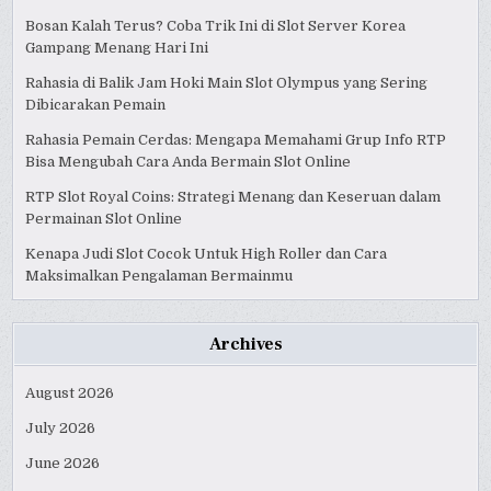
Bosan Kalah Terus? Coba Trik Ini di Slot Server Korea
Gampang Menang Hari Ini
Rahasia di Balik Jam Hoki Main Slot Olympus yang Sering
Dibicarakan Pemain
Rahasia Pemain Cerdas: Mengapa Memahami Grup Info RTP
Bisa Mengubah Cara Anda Bermain Slot Online
RTP Slot Royal Coins: Strategi Menang dan Keseruan dalam
Permainan Slot Online
Kenapa Judi Slot Cocok Untuk High Roller dan Cara
Maksimalkan Pengalaman Bermainmu
Archives
August 2026
July 2026
June 2026