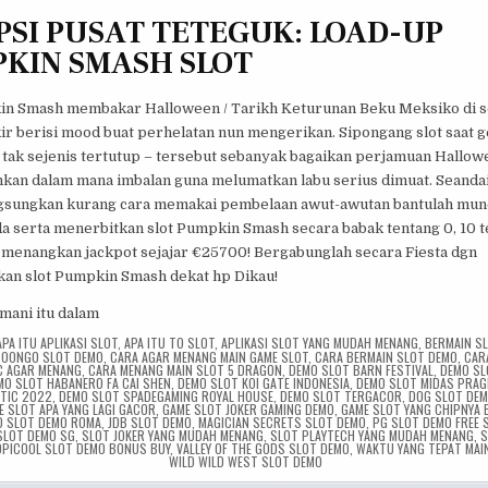
PSI PUSAT TETEGUK: LOAD-UP
KIN SMASH SLOT
in Smash membakar Halloween / Tarikh Keturunan Beku Meksiko di s
r berisi mood buat perhelatan nun mengerikan. Sipongang slot saat g
 tak sejenis tertutup – tersebut sebanyak bagaikan perjamuan Hallo
an dalam mana imbalan guna melumatkan labu serius dimuat. Seanda
sungkan kurang cara memakai pembelaan awut-awutan bantulah mun
 serta menerbitkan slot Pumpkin Smash secara babak tentang 0, 10 t
 menangkan jackpot sejajar €25700! Bergabunglah secara Fiesta dgn
an slot Pumpkin Smash dekat hp Dikau!
mani itu dalam
APA ITU APLIKASI SLOT
,
APA ITU TO SLOT
,
APLIKASI SLOT YANG MUDAH MENANG
,
BERMAIN SL
BOONGO SLOT DEMO
,
CARA AGAR MENANG MAIN GAME SLOT
,
CARA BERMAIN SLOT DEMO
,
CAR
C AGAR MENANG
,
CARA MENANG MAIN SLOT 5 DRAGON
,
DEMO SLOT BARN FESTIVAL
,
DEMO SL
MO SLOT HABANERO FA CAI SHEN
,
DEMO SLOT KOI GATE INDONESIA
,
DEMO SLOT MIDAS PRA
TIC 2022
,
DEMO SLOT SPADEGAMING ROYAL HOUSE
,
DEMO SLOT TERGACOR
,
DOG SLOT DE
E SLOT APA YANG LAGI GACOR
,
GAME SLOT JOKER GAMING DEMO
,
GAME SLOT YANG CHIPNYA B
D SLOT DEMO ROMA
,
JDB SLOT DEMO
,
MAGICIAN SECRETS SLOT DEMO
,
PG SLOT DEMO FREE 
SLOT DEMO SG
,
SLOT JOKER YANG MUDAH MENANG
,
SLOT PLAYTECH YANG MUDAH MENANG
,
S
PICOOL SLOT DEMO BONUS BUY
,
VALLEY OF THE GODS SLOT DEMO
,
WAKTU YANG TEPAT MAI
WILD WILD WEST SLOT DEMO