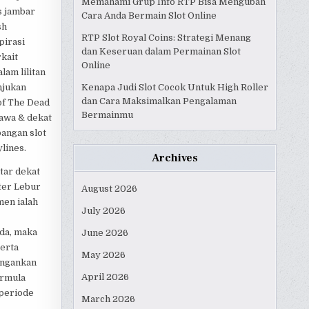
Memahami Grup Info RTP Bisa Mengubah
s jambar
Cara Anda Bermain Slot Online
sh
RTP Slot Royal Coins: Strategi Menang
pirasi
dan Keseruan dalam Permainan Slot
kait
Online
am lilitan
Kenapa Judi Slot Cocok Untuk High Roller
njukan
dan Cara Maksimalkan Pengalaman
of The Dead
Bermainmu
awa & dekat
angan slot
lines.
Archives
tar dekat
ter Lebur
August 2026
en ialah
July 2026
da, maka
June 2026
erta
May 2026
ingankan
April 2026
ermula
 periode
March 2026