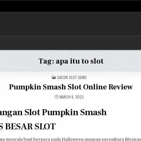
Tag:
apa itu to slot
POSTED
GACOR SLOT DEMO
IN
Pumpkin Smash Slot Online Review
MARCH 8, 2023
angan Slot Pumpkin Smash
S BESAR SLOT
mu menyala buat bergaya pada Halloween maupun sayembara Mexican