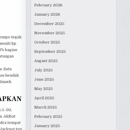
February 2026
January 2026
December 2025
November 2025
tempo tegak
October 2025
meniti hp
2% bagian
September 2025
ntungan
August 2025
. Satu
July 2025
kau hendak
June 2025
 Smash.
May 2025
YAPKAN
April 2025
March 2025
5. 00,
. Akibat
February 2025
ndra tempat
January 2025
 Jackpot top