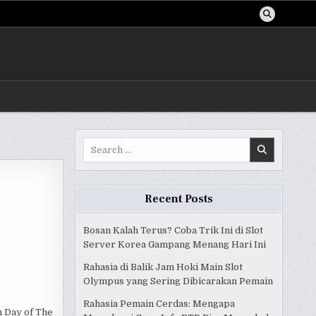
Search
for:
Recent Posts
Bosan Kalah Terus? Coba Trik Ini di Slot
Server Korea Gampang Menang Hari Ini
Rahasia di Balik Jam Hoki Main Slot
Olympus yang Sering Dibicarakan Pemain
Rahasia Pemain Cerdas: Mengapa
 Day of The