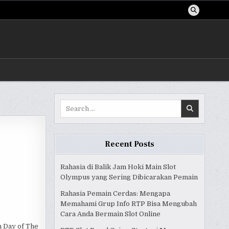
Search
for:
Recent Posts
Rahasia di Balik Jam Hoki Main Slot
Olympus yang Sering Dibicarakan Pemain
Rahasia Pemain Cerdas: Mengapa
Memahami Grup Info RTP Bisa Mengubah
Cara Anda Bermain Slot Online
 Day of The