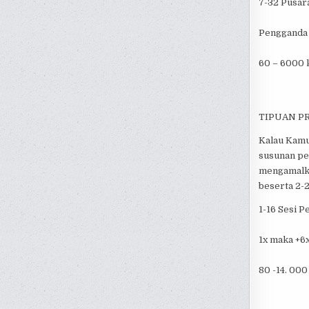
7-32 Pusar
Pengganda 
60 – 6000 
TIPUAN P
Kalau Kamu
susunan per
mengamalkan
beserta 2-2
1-16 Sesi 
1x maka +6
80 -14. 000