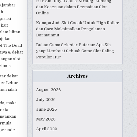
RTP Slot Royal Coins: Strategi Menang
s jambar
dan Keseruan dalam Permainan Slot
sh
Online
pirasi
Kenapa Judi Slot Cocok Untuk High Roller
kait
dan Cara Maksimalkan Pengalaman
am lilitan
Bermainmu
njukan
Bukan Cuma Sekedar Putaran: Apa Sih
of The Dead
yang Membuat Sebuah Game Slot Paling
awa & dekat
Populer Itu?
angan slot
lines.
Archives
tar dekat
ter Lebur
en ialah
August 2026
July 2026
da, maka
June 2026
erta
ingankan
May 2026
ermula
April 2026
 periode