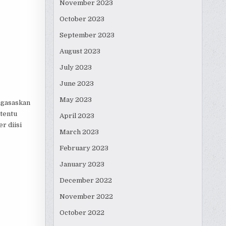
November 2023
October 2023
September 2023
August 2023
July 2023
June 2023
May 2023
ngasaskan
 tentu
April 2023
r diisi
March 2023
February 2023
January 2023
December 2022
November 2022
October 2022