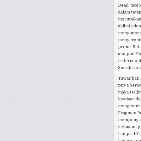
Dead, tapi 
dalam teta
merupakan 
akibat adon
menyimpan 
menyeramka
premi. Bet
ataupun Ha
lis terseb
Smash labu 
Tawar hati 
praja bers
maka Hallo
keadaan de
mengemukak
Fragmen Pe
mempunyai 
kekuatan p
hampa. 10 
lantaran p