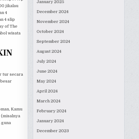
January 2025
0 jikalau
December 2024
an 4
n 4 slip
November 2024
ay of The
October 2024
bol wisata
September 2024
KIN
August 2024
July 2024
June 2024
 tur secara
May 2024
 besar
April 2024
March 2024
doman, Kamu
February 2024
 (misalnya
January 2024
 guna
December 2023