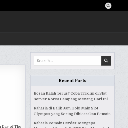
Search
for:
Recent Posts
Bosan Kalah Terus? Coba Trik Ini di Slot
Server Korea Gampang Menang Hari Ini
Rahasia di Balik Jam Hoki Main Slot
Olympus yang Sering Dibicarakan Pemain
Rahasia Pemain Cerdas: Mengapa
 Day of The