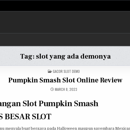
Tag:
slot yang ada demonya
POSTED
GACOR SLOT DEMO
IN
Pumpkin Smash Slot Online Review
MARCH 8, 2023
angan Slot Pumpkin Smash
S BESAR SLOT
mu menyala buat bergaya pada Halloween maupun sayembara Mexican