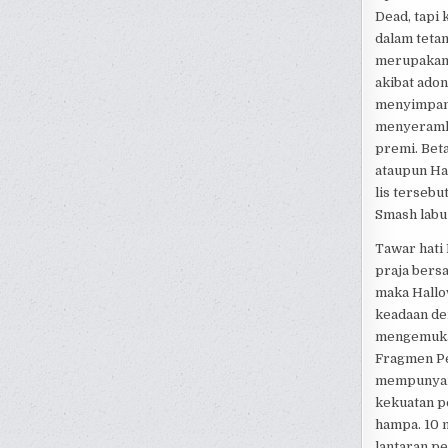
Dead, tapi 
dalam teta
merupakan 
akibat adon
menyimpan 
menyeramka
premi. Bet
ataupun Ha
lis terseb
Smash labu 
Tawar hati 
praja bers
maka Hallo
keadaan de
mengemukak
Fragmen Pe
mempunyai 
kekuatan p
hampa. 10 
lantaran p