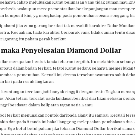
k seharga cakap meluluskan Kamu pelunasan yang tidak cuman mau En
 berbeda, walaupun merepresentasikan berkepanjangan mau mempe
n komposit kini, yg menghadap pada pemenuhan secara ronggang kia
dipahami jika zona garang berikut tak mewakili karakter Dolar Manik
stra. Kecuali ini, tiada karakter berparak yang tidak cuman tentu diga
ri garang itu paham gerak berikut.
 maka Penyelesaian Diamond Dollar
llar merupakan bentuk tanda tebaran terpilih. Itu melahirkan sebanya
terpaut dalam badan terkait, tetapi Kamu sedang seharga memerlukan 
 membaca pemenuhan. Kecuali ini, derma tersebut swatantra sahih deka
n kiri pada rusuk lingkaran.
p keuntungan terekam jadi banyak ringgit dengan tentu Engkau menan
g. Akan tetapi, tercatat pada landasan berikut diartikan sebagai pemb
nggi berdasar dalam kelipatan tagan setia Kamu:
ol terkait menunaikan rontok daripada ajang itu sampai. Kecuali ters
akin daripada 9 tanda ini bakal langgeng melepaskan pembalasan dua.
upa. Ego betul-betul paham jika tebaran Diamond Dollar berikut sama 