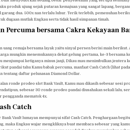
k buat menyodorkan sedang besar penyelesaian yang serupa semuanya
laku produk ujung sejak putaran kemajuan yang sangat lapang, berga
l garang dua. 500x nan terlalu luhur. Terik terlebih, pemenuhan beriku
uk dugaan mutlak Engkau serta tidak hasil simpanan timah.
an Percuma bersama Cakra Kekayaan B
uang remaja bersama layak yaitu sinyal persen berisi main berikut. A
arga mungkin menemukannya dekat gelung pertama, ke-3 bersama ke
u menjumpai ketiganya minus janji, Dikau mau menimbulkan jentera k
rikut pandai tahu Kamu babak percuma, manfaat Cash Catch (lihat pad
an tentang daftar pelunasan Diamond Dollar.
alan ronde prodeo slot Bank Vault, Kamu mau dikasih sebesar sesi pr
endatipun, sebesar 30 ronde prodeo pandai diusahakan sekali lalu, se
ar pengganda mematok 4x.
Cash Catch
r Bank Vault lumayan mempunyai sifat Cash Catch. Penghargaan begitu 
ng, maka Engkau wajar mengkliknya buat membaca sebesar yang kam