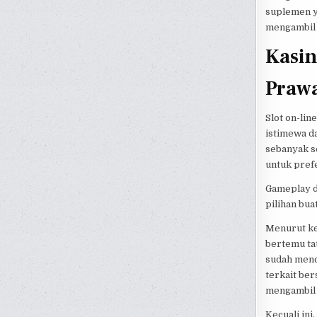
suplemen y
mengambil 
Kasin
Prawa
Slot on-li
istimewa d
sebanyak se
untuk pref
Gameplay di
pilihan bua
Menurut ke
bertemu tat
sudah menc
terkait be
mengambil k
Kecuali ini