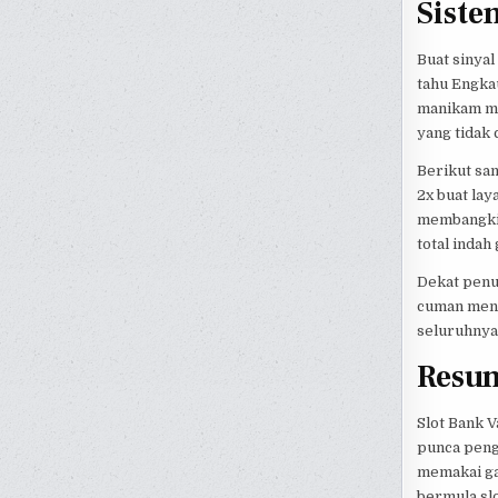
Siste
Buat sinya
tahu Engkau
manikam me
yang tidak
Berikut sa
2x buat lay
membangkit
total indah
Dekat penu
cuman menyi
seluruhnya
Resu
Slot Bank V
punca peng
memakai ga
bermula sl