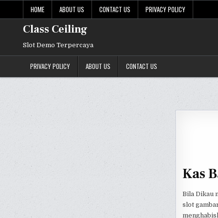
Skip
HOME
ABOUT US
CONTACT US
PRIVACY POLICY
to
content
Class Ceiling
Slot Demo Terpercaya
PRIVACY POLICY
ABOUT US
CONTACT US
Kas 
Bila Dikau
slot gamba
menghabisk