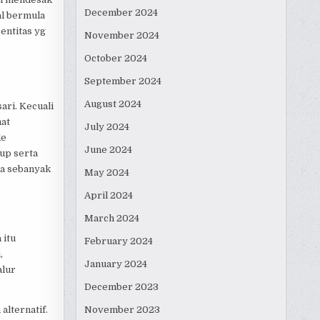
December 2024
al bermula
 entitas yg
November 2024
October 2024
September 2024
August 2024
ari. Kecuali
mat
July 2024
de
June 2024
up serta
na sebanyak
May 2024
April 2024
March 2024
 itu
February 2024
,
January 2024
alur
December 2023
November 2023
lternatif.