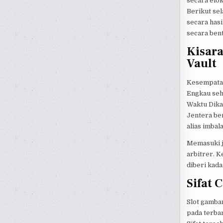
secara elo
Berikut se
secara hasi
secara bent
Kisar
Vault
Kesempatan 
Engkau seh
Waktu Dika
Jentera be
alias imbal
Memasuki j
arbitrer. K
diberi kad
Sifat 
Slot gamba
pada terba