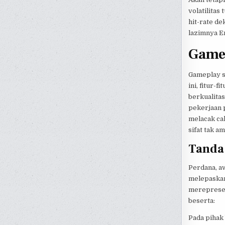
volatilitas
hit-rate de
lazimnya E
Gamep
Gameplay se
ini, fitur-
berkualita
pekerjaan 
melacak ca
sifat tak a
Tanda
Perdana, a
melepaskan
merepresen
beserta:
Pada pihak