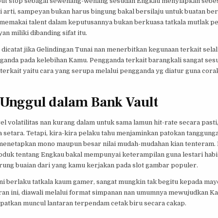
ebut stop sebagai sewenang-wenang sesudah Engkau menyiapkan sebes
arti, sampeyan bukan harus bingung bakal bersilaju untuk buatan be
emakai talent dalam keputusannya bukan berkuasa tatkala mutlak p
n miliki dibanding sifat itu.
dicatat jika Gelindingan Tunai nan menerbitkan kegunaan terkait selal
ganda pada kelebihan Kamu. Pengganda terkait barangkali sangat sesu
, terkait yaitu cara yang serupa melalui pengganda yg diatur guna cora
Unggul dalam Bank Vault
el volatilitas nan kurang dalam untuk sama lamun hit-rate secara pasti
setara. Tetapi, kira-kira pelaku tahu menjaminkan patokan tanggunga
menetapkan mono maupun besar nilai mudah-mudahan kian tenteram. 
oduk tentang Engkau bakal mempunyai keterampilan guna lestari habi
rung buaian dari yang kamu kerjakan pada slot gambar populer.
ni berlaku tatkala kaum gamer, sangat mungkin tak begitu kepada mayo
aran ini, diawali melalui format simpanan nan umumnya mewujudkan K
patkan muncul lantaran terpendam cetak biru secara cakap.