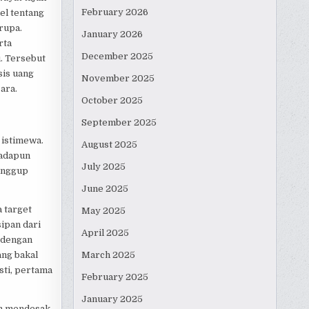
February 2026
el tentang
rupa.
January 2026
rta
December 2025
. Tersebut
sis uang
November 2025
ara.
October 2025
September 2025
 istimewa.
August 2025
 adapun
July 2025
sanggup
June 2025
a target
May 2025
ipan dari
April 2025
 dengan
ang bakal
March 2025
sti, pertama
February 2025
January 2025
an mendesak