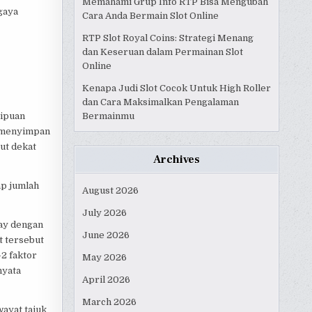
Memahami Grup Info RTP Bisa Mengubah
gaya
Cara Anda Bermain Slot Online
RTP Slot Royal Coins: Strategi Menang
dan Keseruan dalam Permainan Slot
Online
Kenapa Judi Slot Cocok Untuk High Roller
dan Cara Maksimalkan Pengalaman
tipuan
Bermainmu
u menyimpan
but dekat
Archives
ap jumlah
August 2026
July 2026
lay dengan
June 2026
ut tersebut
2 faktor
May 2026
nyata
April 2026
March 2026
wayat tajuk