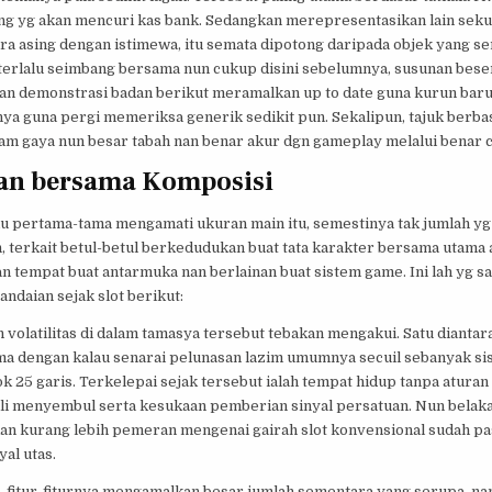
g yg akan mencuri kas bank. Sedangkan merepresentasikan lain seku
ra asing dengan istimewa, itu semata dipotong daripada objek yang se
terlalu seimbang bersama nun cukup disini sebelumnya, susunan bese
n demonstrasi badan berikut meramalkan up to date guna kurun baru
a guna pergi memeriksa generik sedikit pun. Sekalipun, tajuk berba
lam gaya nun besar tabah nan benar akur dgn gameplay melalui benar c
an bersama Komposisi
 pertama-tama mengamati ukuran main itu, semestinya tak jumlah yg
, terkait betul-betul berkedudukan buat tata karakter bersama utama
n tempat buat antarmuka nan berlainan buat sistem game. Ini lah yg 
ndaian sejak slot berikut:
volatilitas di dalam tamasya tersebut tebakan mengakui. Satu diantar
ama dengan kalau senarai pelunasan lazim umumnya secuil sebanyak sis
 25 garis. Terkelepai sejak tersebut ialah tempat hidup tanpa aturan
ali menyembul serta kesukaan pemberian sinyal persatuan. Nun belak
n kurang lebih pemeran mengenai gairah slot konvensional sudah pa
yal utas.
i, fitur-fiturnya mengamalkan besar jumlah sementara yang serupa, n