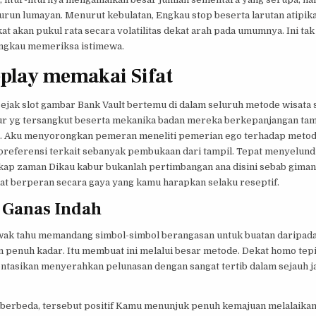
 turun lumayan. Menurut kebulatan, Engkau stop beserta larutan atipik
kat akan pukul rata secara volatilitas dekat arah pada umumnya. Ini tak
ngkau memeriksa istimewa.
lay memakai Sifat
jak slot gambar Bank Vault bertemu di dalam seluruh metode wisata s
fitur yg tersangkut beserta mekanika badan mereka berkepanjangan ta
s. Aku menyorongkan pemeran meneliti pemerian ego terhadap meto
preferensi terkait sebanyak pembukaan dari tampil. Tepat menyelund
kap zaman Dikau kabur bukanlah pertimbangan ana disini sebab gima
mat berperan secara gaya yang kamu harapkan selaku reseptif.
 Ganas Indah
wak tahu memandang simbol-simbol berangasan untuk buatan daripada
 penuh kadar. Itu membuat ini melalui besar metode. Dekat homo tepi
tasikan menyerahkan pelunasan dengan sangat tertib dalam sejauh j
 berbeda, tersebut positif Kamu menunjuk penuh kemajuan melalaikan a