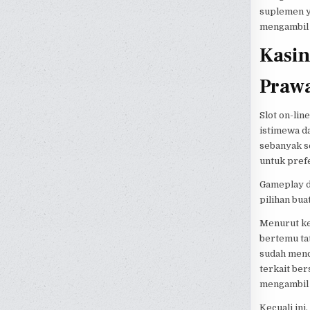
suplemen y
mengambil 
Kasin
Prawa
Slot on-li
istimewa d
sebanyak se
untuk pref
Gameplay di
pilihan bua
Menurut ke
bertemu tat
sudah menc
terkait be
mengambil k
Kecuali ini