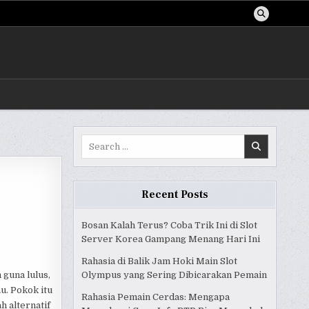
Search
for:
Recent Posts
Bosan Kalah Terus? Coba Trik Ini di Slot
Server Korea Gampang Menang Hari Ini
Rahasia di Balik Jam Hoki Main Slot
guna lulus,
Olympus yang Sering Dibicarakan Pemain
u. Pokok itu
Rahasia Pemain Cerdas: Mengapa
 alternatif