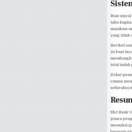
Siste
Buat sinya
tahu Engkau
manikam me
yang tidak
Berikut sa
2x buat lay
membangkit
total indah
Dekat penu
cuman menyi
seluruhnya
Resu
Slot Bank V
punca peng
memakai ga
bermula sl