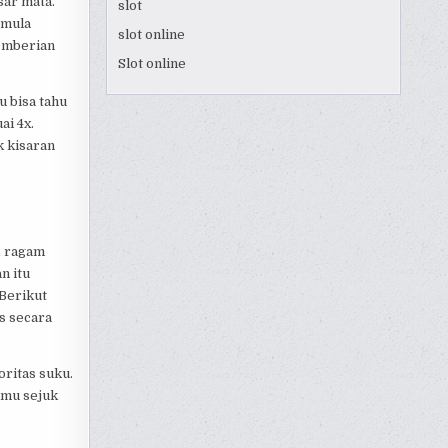
ar mata.
slot
rmula
slot online
emberian
Slot online
u bisa tahu
ai 4x.
k kisaran
, ragam
n itu
Berikut
s secara
ritas suku.
amu sejuk