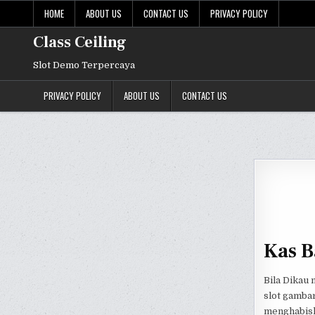
Skip
HOME
ABOUT US
CONTACT US
PRIVACY POLICY
to
content
Class Ceiling
Slot Demo Terpercaya
PRIVACY POLICY
ABOUT US
CONTACT US
Kas 
Bila Dikau
slot gamba
menghabisk