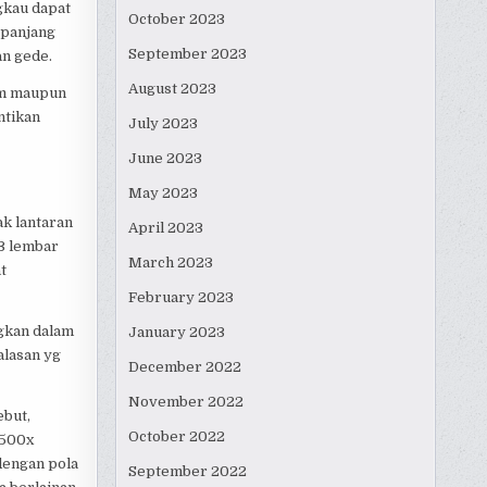
gkau dapat
October 2023
rpanjang
September 2023
n gede.
August 2023
am maupun
ntikan
July 2023
June 2023
May 2023
k lantaran
April 2023
3 lembar
March 2023
t
February 2023
gkan dalam
January 2023
alasan yg
December 2022
November 2022
ebut,
October 2022
 500x
dengan pola
September 2022