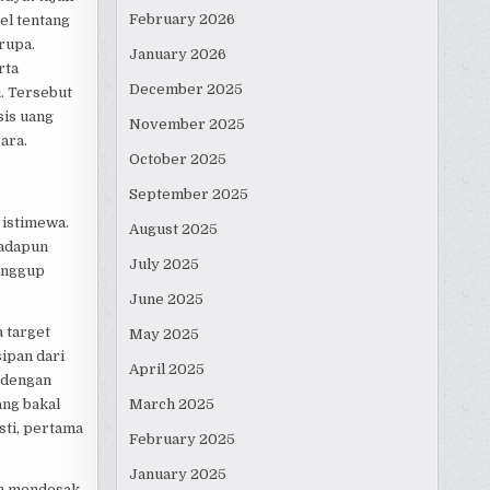
February 2026
el tentang
rupa.
January 2026
rta
December 2025
. Tersebut
sis uang
November 2025
ara.
October 2025
September 2025
 istimewa.
August 2025
 adapun
July 2025
sanggup
June 2025
a target
May 2025
ipan dari
April 2025
 dengan
ang bakal
March 2025
sti, pertama
February 2025
January 2025
an mendesak