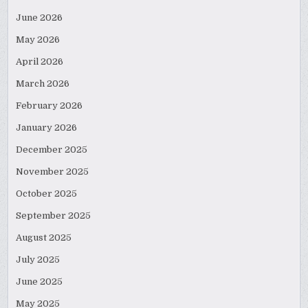
June 2026
May 2026
April 2026
March 2026
February 2026
January 2026
December 2025
November 2025
October 2025
September 2025
August 2025
July 2025
June 2025
May 2025