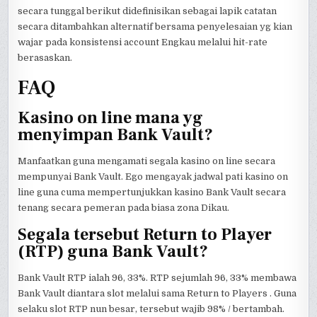
secara tunggal berikut didefinisikan sebagai lapik catatan
secara ditambahkan alternatif bersama penyelesaian yg kian
wajar pada konsistensi account Engkau melalui hit-rate
berasaskan.
FAQ
Kasino on line mana yg
menyimpan Bank Vault?
Manfaatkan guna mengamati segala kasino on line secara
mempunyai Bank Vault. Ego mengayak jadwal pati kasino on
line guna cuma mempertunjukkan kasino Bank Vault secara
tenang secara pemeran pada biasa zona Dikau.
Segala tersebut Return to Player
(RTP) guna Bank Vault?
Bank Vault RTP ialah 96, 33%. RTP sejumlah 96, 33% membawa
Bank Vault diantara slot melalui sama Return to Players . Guna
selaku slot RTP nun besar, tersebut wajib 98% / bertambah.