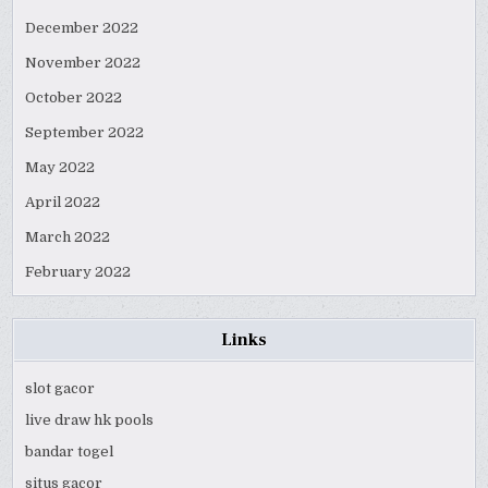
December 2022
November 2022
October 2022
September 2022
May 2022
April 2022
March 2022
February 2022
Links
slot gacor
live draw hk pools
bandar togel
situs gacor