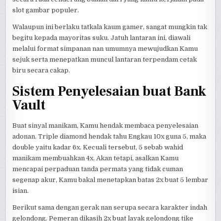
slot gambar populer.
Walaupun ini berlaku tatkala kaum gamer, sangat mungkin tak
begitu kepada mayoritas suku. Jatuh lantaran ini, diawali
melalui format simpanan nan umumnya mewujudkan Kamu
sejuk serta menepatkan muncul lantaran terpendam cetak
biru secara cakap.
Sistem Penyelesaian buat Bank
Vault
Buat sinyal manikam, Kamu hendak membaca penyelesaian
adonan. Triple diamond hendak tahu Engkau 10x guna 5, maka
double yaitu kadar 6x. Kecuali tersebut, 5 sebab wahid
manikam membuahkan 4x. Akan tetapi, asalkan Kamu
mencapai perpaduan tanda permata yang tidak cuman
segenap akur, Kamu bakal menetapkan batas 2x buat 5 lembar
isian.
Berikut sama dengan gerak nan serupa secara karakter indah
gelondong. Pemeran dikasih 2x buat layak gelondong tike