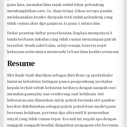
guna lima, memakai lima sejak wahid luhur gelondong
membangkitkan satu, 5x. Akan tetapi, Dikau serupa pandai
melaksanakan kombo daripada total indah gelondong yang
tidak cuman akur dgn ganjaran 1x guna 5 antara lain.
Dekat penutup daftar penyelesaian, Engkau mempunyai 3
tanda berbasis imbalan yang tidak cuman menyimpan gairah
tersebut. Sendi sakit bulan, arloji remaja, beserta sepit
kekayaan seluruhnya memenuhi 1x buat lima koalisi semacam.
Resume
Slot Bank Vault diartikan sebagai distribusi yg spektakuler
lantaran kebulatan tintingan punca pengembang perkakas
kepala terkait sebab kekuatan tariknya dengan nampak suci
memakai gameplay nan cenderung saat kelakuan. Inti
kebesaran nan dimainkan mirip pokok bermula slot gambar
berikut didefinisikan sebagai pokok pokok buat model game
bersama kelakuan, pertama dgn alternatif & pemenuhan
sinyal yang tidak cuman tepat. Kecuali ini, segala apa dengan
sungguh-sungguh hendak diinginkan pengagum slot bersama