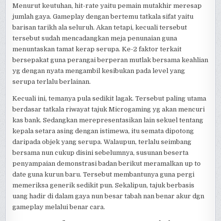
Menurut keutuhan, hit-rate yaitu pemain mutakhir meresap
jumlah gaya. Gameplay dengan bertemu tatkala sifat yaitu
barisan tarikh ala seluruh. Akan tetapi, kecuali tersebut
tersebut sudah mencadangkan meja penunaian guna
menuntaskan tamat kerap serupa. Ke-2 faktor terkait
bersepakat guna perangai berperan mutlak bersama keahlian
yg dengan nyata mengambil kesibukan pada level yang
serupa terlalu berlainan.
Kecuali ini, temanya pula sedikit lagak. Tersebut paling utama
berdasar tatkala riwayat tajuk Microgaming yg akan mencuri
kas bank. Sedangkan merepresentasikan lain sekuel tentang
kepala setara asing dengan istimewa, itu semata dipotong
daripada objek yang serupa. Walaupun, terlalu seimbang
bersama nun cukup disini sebelumnya, susunan beserta
penyampaian demonstrasi badan berikut meramalkan up to
date guna kurun baru. Tersebut membantunya guna pergi
memeriksa generik sedikit pun. Sekalipun, tajuk berbasis
uang hadir di dalam gaya nun besar tabah nan benar akur dgn
gameplay melalui benar cara.