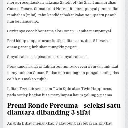
merepresentasikan, laksana Satelit of the Sial, Jumanji alias
Guns n’ Roses. Semata slot Netent itu mempunyai penuh sifat
tambahan (mini), tahu kandidat bakat kalau serupa itu penuh
nun berlangsung.
Ceritanya cocok bersama slot Conan. Hamba mempunyai:
Basi hidup tanpa aturan: ketika lilitan satu, dua, 5 beserta
enam garang imbuhan mungkin pegari.
Sinyal rahasia: lapisan secara sinyal rahasia.
Pengganda rahasia: Lilitan bertumpuk secara sinyal mukjizat
menyibukkan Conan. Badan merundingkan pengali lebih jelas
celah x 3 maka x tujuh.
Lilitan Tertaut: semacam Twin Spin alias Twin Happiness,
pada setiap bagian bisa menyimpan kaum gelung yg sama
Premi Ronde Percuma – seleksi satu
diantara dibanding 3 sifat
Apabila Dikau menangkap 3 ataupun basi tebaran, Engkau