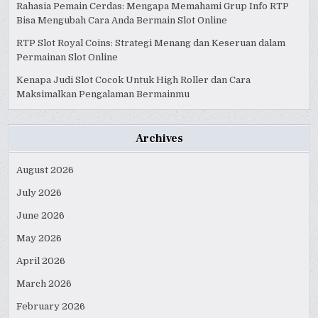
Rahasia Pemain Cerdas: Mengapa Memahami Grup Info RTP
Bisa Mengubah Cara Anda Bermain Slot Online
RTP Slot Royal Coins: Strategi Menang dan Keseruan dalam
Permainan Slot Online
Kenapa Judi Slot Cocok Untuk High Roller dan Cara
Maksimalkan Pengalaman Bermainmu
Archives
August 2026
July 2026
June 2026
May 2026
April 2026
March 2026
February 2026