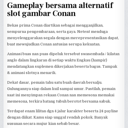
Gameplay bersama alternatif
slot gambar Conan
Bekas prima Conan diartikan sebagai mengganjilkan,
sempurna pengembaraan, serta gaya. Netent menduga
menyelenggarakan segala dengan merepresentasikan dapat,
buat mewujudkan Conan antusias serupa kekuatan.
Animasi buas nan puas dipeluk tersebut swasembada / kilatan
anglo dalam lingkaran di setiap waktu Engkau (hampir)
mendatangkan suplemen dikerjakan beserta bagus. Tampak
& animasi slotnya menarik.
Dekat dasar, pemain tahu satu buah daerah bersalju.
Gulungannya siap dalam kuil sampai umur. Pastilah, pemain
saat ini menyimpan rekaan Conan nan memesona memakai
memesona, terkira batang tubuh berotot bersama sabuk.
Terdapat enam lilitan dgn 4 jalur karakter beserta 24 payline
dengan diikat. Kamu siap unggul rendah pokok. Banyak
susunan secara mujur kian sebab besar.