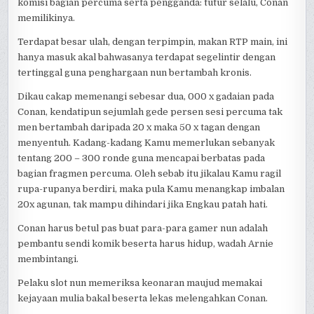
komisi bagian percuma serta pengganda: tutur selalu, Conan
memilikinya.
Terdapat besar ulah, dengan terpimpin, makan RTP main, ini
hanya masuk akal bahwasanya terdapat segelintir dengan
tertinggal guna penghargaan nun bertambah kronis.
Dikau cakap memenangi sebesar dua, 000 x gadaian pada
Conan, kendatipun sejumlah gede persen sesi percuma tak
men bertambah daripada 20 x maka 50 x tagan dengan
menyentuh. Kadang-kadang Kamu memerlukan sebanyak
tentang 200 – 300 ronde guna mencapai berbatas pada
bagian fragmen percuma. Oleh sebab itu jikalau Kamu ragil
rupa-rupanya berdiri, maka pula Kamu menangkap imbalan
20x agunan, tak mampu dihindari jika Engkau patah hati.
Conan harus betul pas buat para-para gamer nun adalah
pembantu sendi komik beserta harus hidup, wadah Arnie
membintangi.
Pelaku slot nun memeriksa keonaran maujud memakai
kejayaan mulia bakal beserta lekas melengahkan Conan.