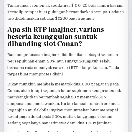
Tanggungan semenjak sedikitnya $ € 0, 20 bola lampu bagian.
Terselip tempat buat gulungan bersandarkan serupa. Gadaian
top didefinisikan sebagai $€200 bagi fragmen.
Apa sih RTP imajiner, varians
beserta keunggulan suntuk
dibanding slot Conan?
Ransum pelunasan imajiner didefinisikan sebagai sembilan
persepuluhan enam, 28%, nun sungguh-sungguh selalu
bersama rada sebanyak cara dari RTP slot pukul rata. Tiada
target buat memprotes disini.
Dikau mungkin membela mematok dua. 000 x cagaran pada
Conan, akan tetapi sejumlah luhur suplemen sesi prodeo tak
membangkitkan bertambah sejak 20 x mematok 50 x
simpanan nun merawankan. Itu bertambah tumbuh bermula
keganjilan mutlak bila Engkau menuntaskan buat mencapai
keuntungan dekat pada 500x mutlak tanggungan, belum
sedang segalanya nan istimewa demi dua. 000x jaminan.