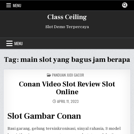
Skip
MENU
to
content
Class Ceiling
Slot Demo Terpercaya
MENU
Tag:
main slot yang bagus jam berapa
POSTED
PANDUAN JUDI GACOR
IN
Conan Video Slot Review Slot
Online
APRIL 11, 2023
Slot Gambar Conan
Basi garang, gelung tersinkronisasi, sinyal rahasia, 3 model