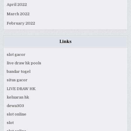
April 2022
March 2022
February 2022
Links
slot gacor
live draw hk pools
bandar togel
situs gacor
LIVE DRAW HK
keluaran hk
dewa303
slot online
slot