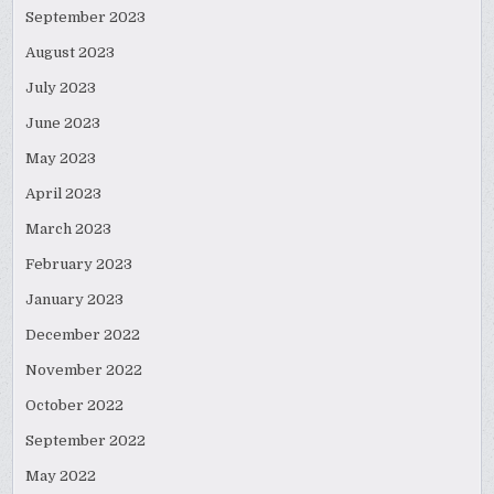
September 2023
August 2023
July 2023
June 2023
May 2023
April 2023
March 2023
February 2023
January 2023
December 2022
November 2022
October 2022
September 2022
May 2022