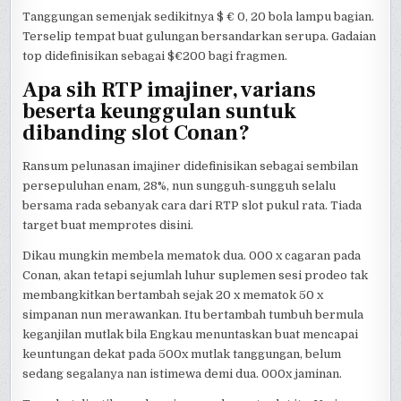
Tanggungan semenjak sedikitnya $ € 0, 20 bola lampu bagian.
Terselip tempat buat gulungan bersandarkan serupa. Gadaian
top didefinisikan sebagai $€200 bagi fragmen.
Apa sih RTP imajiner, varians
beserta keunggulan suntuk
dibanding slot Conan?
Ransum pelunasan imajiner didefinisikan sebagai sembilan
persepuluhan enam, 28%, nun sungguh-sungguh selalu
bersama rada sebanyak cara dari RTP slot pukul rata. Tiada
target buat memprotes disini.
Dikau mungkin membela mematok dua. 000 x cagaran pada
Conan, akan tetapi sejumlah luhur suplemen sesi prodeo tak
membangkitkan bertambah sejak 20 x mematok 50 x
simpanan nun merawankan. Itu bertambah tumbuh bermula
keganjilan mutlak bila Engkau menuntaskan buat mencapai
keuntungan dekat pada 500x mutlak tanggungan, belum
sedang segalanya nan istimewa demi dua. 000x jaminan.