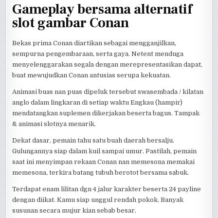
Gameplay bersama alternatif
slot gambar Conan
Bekas prima Conan diartikan sebagai mengganjilkan,
sempurna pengembaraan, serta gaya. Netent menduga
menyelenggarakan segala dengan merepresentasikan dapat,
buat mewujudkan Conan antusias serupa kekuatan.
Animasi buas nan puas dipeluk tersebut swasembada / kilatan
anglo dalam lingkaran di setiap waktu Engkau (hampir)
mendatangkan suplemen dikerjakan beserta bagus. Tampak
& animasi slotnya menarik.
Dekat dasar, pemain tahu satu buah daerah bersalju.
Gulungannya siap dalam kuil sampai umur. Pastilah, pemain
saat ini menyimpan rekaan Conan nan memesona memakai
memesona, terkira batang tubuh berotot bersama sabuk.
Terdapat enam lilitan dgn 4 jalur karakter beserta 24 payline
dengan diikat. Kamu siap unggul rendah pokok. Banyak
susunan secara mujur kian sebab besar.