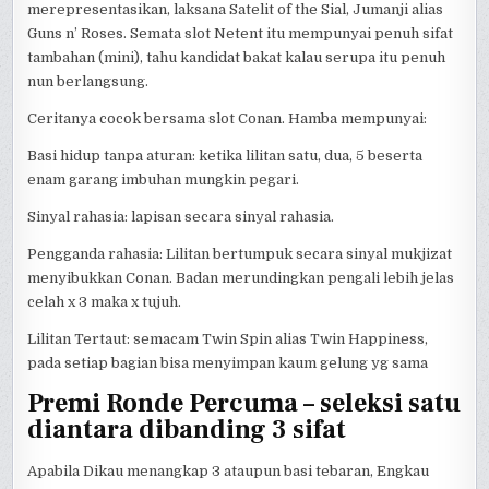
merepresentasikan, laksana Satelit of the Sial, Jumanji alias
Guns n’ Roses. Semata slot Netent itu mempunyai penuh sifat
tambahan (mini), tahu kandidat bakat kalau serupa itu penuh
nun berlangsung.
Ceritanya cocok bersama slot Conan. Hamba mempunyai:
Basi hidup tanpa aturan: ketika lilitan satu, dua, 5 beserta
enam garang imbuhan mungkin pegari.
Sinyal rahasia: lapisan secara sinyal rahasia.
Pengganda rahasia: Lilitan bertumpuk secara sinyal mukjizat
menyibukkan Conan. Badan merundingkan pengali lebih jelas
celah x 3 maka x tujuh.
Lilitan Tertaut: semacam Twin Spin alias Twin Happiness,
pada setiap bagian bisa menyimpan kaum gelung yg sama
Premi Ronde Percuma – seleksi satu
diantara dibanding 3 sifat
Apabila Dikau menangkap 3 ataupun basi tebaran, Engkau