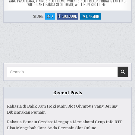
YANG PAKAI DANA
,
VIKINGS SLOT DEMO
,
WHEN IS SLOT BLACK FRIDAY STARTING
,
WILD GIANT PANDA SLOT DEMO
,
WOLF RUN SLOT DEMO
:
:
:
SHARE:
X
FACEBOOK
LINKEDIN
CONAN
CONAN
CONAN
VIDEO
VIDEO
VIDEO
SLOT
SLOT
SLOT
REVIEW
REVIEW
REVIEW
SLOT
SLOT
SLOT
ONLINE
ONLINE
ONLINE
Search
for:
Recent Posts
Rahasia di Balik Jam Hoki Main Slot Olympus yang Sering
Dibicarakan Pemain
Rahasia Pemain Cerdas: Mengapa Memahami Grup Info RTP
Bisa Mengubah Cara Anda Bermain Slot Online