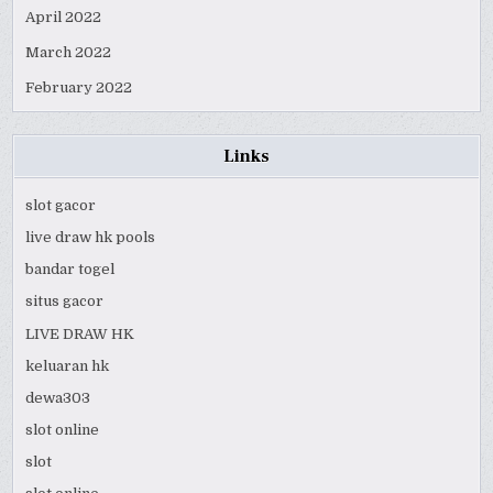
April 2022
March 2022
February 2022
Links
slot gacor
live draw hk pools
bandar togel
situs gacor
LIVE DRAW HK
keluaran hk
dewa303
slot online
slot