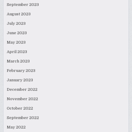
September 2023
August 2023
July 2023
June 2023
May 2023
April 2023
March 2023
February 2023
January 2023
December 2022
November 2022
October 2022
September 2022
May 2022