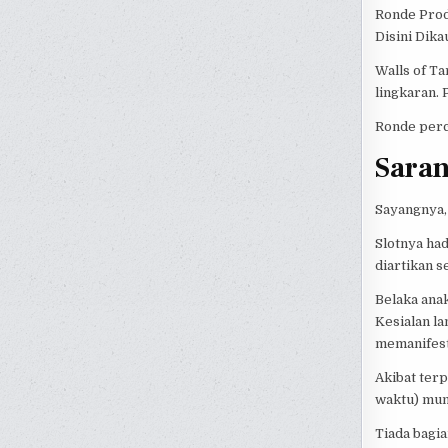
Ronde Prod
Disini Dika
Walls of Ta
lingkaran. 
Ronde perc
Saran
Sayangnya,
Slotnya ha
diartikan s
Belaka anak
Kesialan la
memanifest
Akibat terp
waktu) mun
Tiada bagi