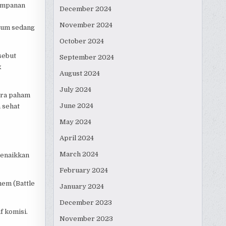
simpanan
December 2024
November 2024
lum sedang
October 2024
sebut
September 2024
x
August 2024
July 2024
ara paham
June 2024
 sehat
May 2024
April 2024
March 2024
menaikkan
February 2024
mem (Battle
January 2024
December 2023
f komisi.
November 2023