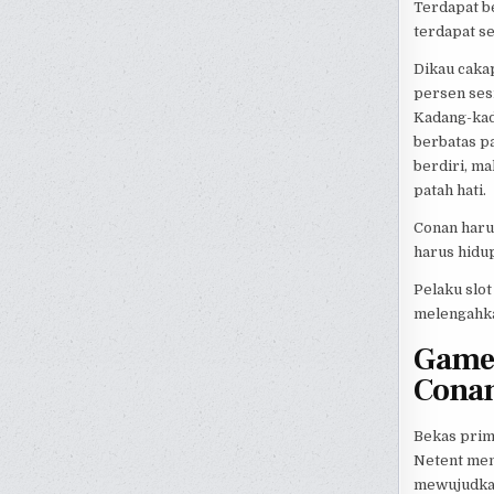
Terdapat b
terdapat s
Dikau caka
persen ses
Kadang-kad
berbatas p
berdiri, m
patah hati.
Conan haru
harus hidu
Pelaku slo
melengahk
Gamep
Cona
Bekas prim
Netent men
mewujudkan