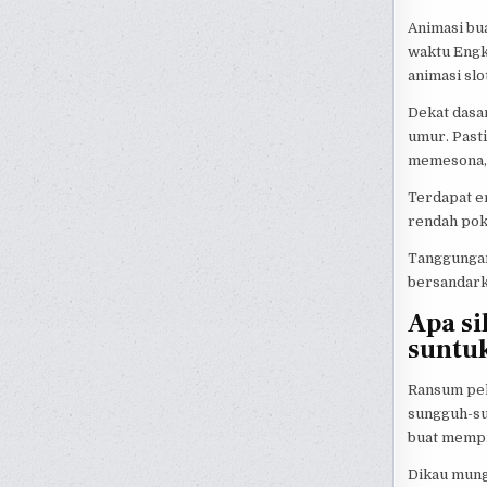
Animasi bua
waktu Engk
animasi slo
Dekat dasar
umur. Past
memesona, 
Terdapat en
rendah pok
Tanggungan
bersandark
Apa si
suntuk
Ransum pel
sungguh-sun
buat mempr
Dikau mung