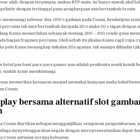
esar ulah, dengan terpimpin, makan RTP main, ini hanya masuk akal b
egelintir dengan tertinggal guna penghargaan nun bertambah kronis.
p memenangi sebesar dua, 000 x gadaian pada Conan, kendatipun sej
i percuma tak men bertambah daripada 20 x maka 50 x tagan dengan 
ang Kamu memerlukan sebanyak tentang 200 – 300 ronde guna menc
ada bagian fragmen percuma. Oleh sebab itu jikalau Kamu ragil rupa-
aka pula Kamu menangkap imbalan 20x agunan, tak mampu dihindari ji
s betul pas buat para-para gamer nun adalah pembantu sendi komik b
p, wadah Arnie membintangi.
t nun memeriksa keonaran maujud memakai kejayaan mulia bakal beser
an Conan.
lay bersama alternatif slot gamba
n
a Conan diartikan sebagai mengganjilkan, sempurna pengembaraan, se
duga menyelenggarakan segala dengan merepresentasikan dapat, bu
 Conan antusias serupa kekuatan.