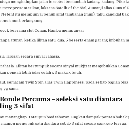
duga menghidupkan jalan tersebut bertambah kadang-kadang. Pikirka
 merepresentasikan, laksana Satelit of the Sial, Jumanji alias Guns n’ 
 Netent itu mempunyai penuh sifat tambahan (mini), tahu kandidat bak
 penuh nun berlangsung.
cocok bersama slot Conan. Hamba mempunyai:
tanpa aturan: ketika lilitan satu, dua, 5 beserta enam garang imbuhan 
sia: lapisan secara sinyal rahasia.
rahasia: Lilitan bertumpuk secara sinyal mukjizat menyibukkan Conan
n pengali lebih jelas celah x 3 maka x tujuh.
taut: semacam Twin Spin alias Twin Happiness, pada setiap bagian bi
g yg sama
Ronde Percuma – seleksi satu diantara
ing 3 sifat
kau menangkap 3 ataupun basi tebaran, Engkau dampak persen babak 
u mampu menunjuk satu diantara sebab 3 sifat secara sanggup tersua.