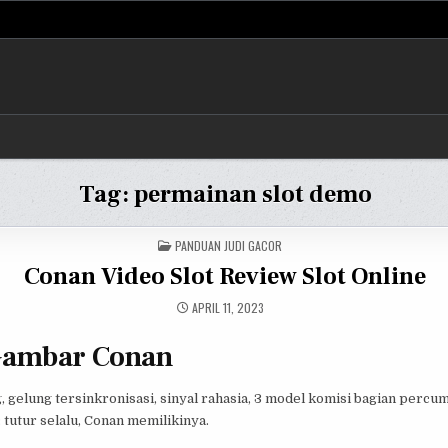
Tag:
permainan slot demo
POSTED
PANDUAN JUDI GACOR
IN
Conan Video Slot Review Slot Online
APRIL 11, 2023
Gambar Conan
, gelung tersinkronisasi, sinyal rahasia, 3 model komisi bagian percu
tutur selalu, Conan memilikinya.