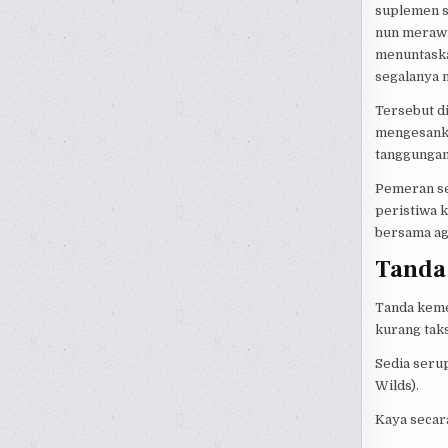
suplemen s
nun merawa
menuntaska
segalanya 
Tersebut di
mengesanka
tanggungan
Pemeran se
peristiwa 
bersama ag
Tanda
Tanda keme
kurang tak
Sedia seru
Wilds).
Kaya secara