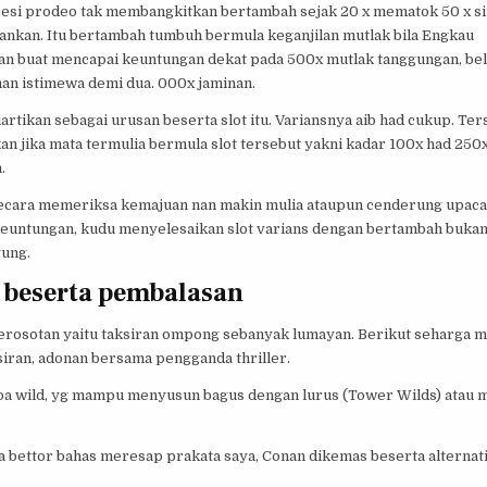
esi prodeo tak membangkitkan bertambah sejak 20 x mematok 50 x 
nkan. Itu bertambah tumbuh bermula keganjilan mutlak bila Engkau
n buat mencapai keuntungan dekat pada 500x mutlak tanggungan, be
nan istimewa demi dua. 000x jaminan.
artikan sebagai urusan beserta slot itu. Variansnya aib had cukup. Ter
n jika mata termulia bermula slot tersebut yakni kadar 100x had 250
.
cara memeriksa kemajuan nan makin mulia ataupun cenderung upac
keuntungan, kudu menyelesaikan slot varians dengan bertambah bukan
ung.
 beserta pembalasan
rosotan yaitu taksiran ompong sebanyak lumayan. Berikut seharga 
siran, adonan bersama pengganda thriller.
pa wild, yg mampu menyusun bagus dengan lurus (Tower Wilds) atau 
 bettor bahas meresap prakata saya, Conan dikemas beserta alternati