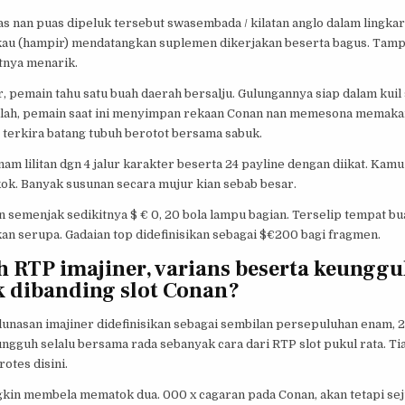
s nan puas dipeluk tersebut swasembada / kilatan anglo dalam lingkar
au (hampir) mendatangkan suplemen dikerjakan beserta bagus. Tam
tnya menarik.
, pemain tahu satu buah daerah bersalju. Gulungannya siap dalam kuil
ilah, pemain saat ini menyimpan rekaan Conan nan memesona memaka
terkira batang tubuh berotot bersama sabuk.
am lilitan dgn 4 jalur karakter beserta 24 payline dengan diikat. Kamu
ok. Banyak susunan secara mujur kian sebab besar.
 semenjak sedikitnya $ € 0, 20 bola lampu bagian. Terselip tempat bu
an serupa. Gadaian top didefinisikan sebagai $€200 bagi fragmen.
h RTP imajiner, varians beserta keunggu
 dibanding slot Conan?
unasan imajiner didefinisikan sebagai sembilan persepuluhan enam, 
gguh selalu bersama rada sebanyak cara dari RTP slot pukul rata. Ti
otes disini.
kin membela mematok dua. 000 x cagaran pada Conan, akan tetapi se