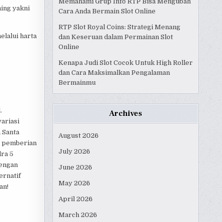
Memahami Grup Info RTP Bisa Mengubah
ing yakni
Cara Anda Bermain Slot Online
RTP Slot Royal Coins: Strategi Menang
elalui harta
dan Keseruan dalam Permainan Slot
Online
Kenapa Judi Slot Cocok Untuk High Roller
dan Cara Maksimalkan Pengalaman
Bermainmu
.
Archives
ariasi
 Santa
August 2026
m pemberian
July 2026
dra 5
dengan
June 2026
rnatif
May 2026
an!
April 2026
March 2026