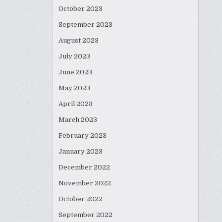
October 2023
September 2023
August 2023
July 2023
June 2023
May 2023
April 2023
March 2023
February 2023
January 2023
December 2022
November 2022
October 2022
September 2022