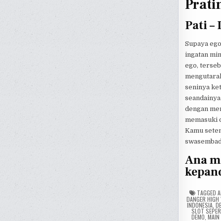
Prati
Pati –
Supaya ego
ingatan mi
ego, terseb
mengutaraka
seninya ke
seandainya
dengan mem
memasuki di
Kamu seten
swasembada
Ana m
kepand
TAGGED
A
DANGER HIGH
INDONESIA
,
D
SLOT SEPER
DEMO
,
MAIN