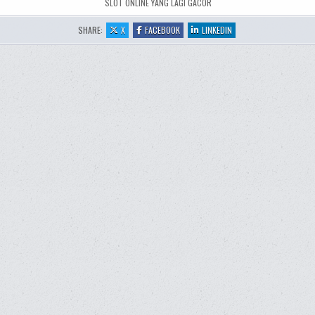
SLOT ONLINE YANG LAGI GACOR
:
:
:
SHARE:
X
FACEBOOK
LINKEDIN
SECRET
SECRET
SECRET
SANTA
SANTA
SANTA
–
–
–
CARA
CARA
CARA
MENANG
MENANG
MENANG
MAIN
MAIN
MAIN
SLOT
SLOT
SLOT