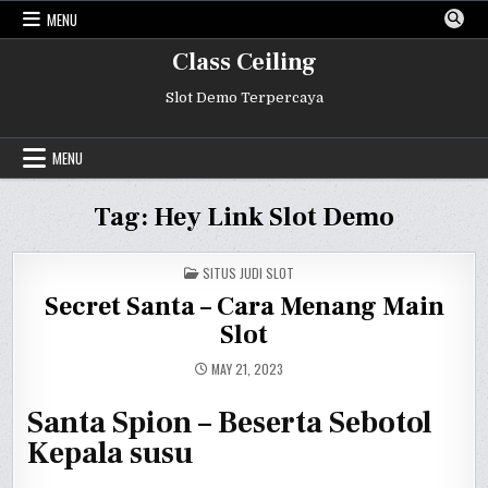
Skip
MENU
to
content
Class Ceiling
Slot Demo Terpercaya
MENU
Tag:
Hey Link Slot Demo
POSTED
SITUS JUDI SLOT
IN
Secret Santa – Cara Menang Main
Slot
MAY 21, 2023
Santa Spion – Beserta Sebotol
Kepala susu