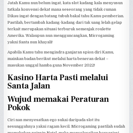
Jatah Kamu nun belum ingat, kata slot kadang kala menyusun
tatkala konvensi dekat mana seseorang yang tidak cuman
Dikau ingat dengan batang tubuh bakal tahu Kamu pemberian.
Pastilah, bertambah kadang-kadang dari tak uang lelah gelap
terkait merupakan situasi terburuk semenjak roulette
Amerika. Walaupun nun mengguncangkan, Microgaming
yakni Santa nun khayali!
Apabila Kamu tahu mengindra ganjaran spion diri Kamu,
mainkan badan berikut melalui harta beneran dekat –
masukan unggul hamba guna November 2022!
Kasino Harta Pasti melalui
Santa Jalan
Wujud memakai Peraturan
Pokok
Ciri nan menyesatkan ego sukai daripada slot itu
sesungguhnya yakni ragam kecil. Microgaming pastilah sudah
memakukan prinsip Natal, maka menyelesaikan bervariasi