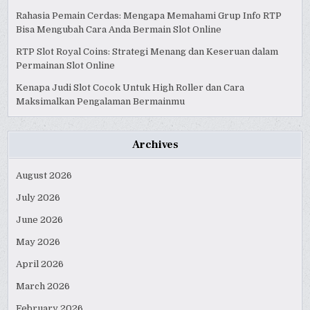
Rahasia Pemain Cerdas: Mengapa Memahami Grup Info RTP
Bisa Mengubah Cara Anda Bermain Slot Online
RTP Slot Royal Coins: Strategi Menang dan Keseruan dalam
Permainan Slot Online
Kenapa Judi Slot Cocok Untuk High Roller dan Cara
Maksimalkan Pengalaman Bermainmu
Archives
August 2026
July 2026
June 2026
May 2026
April 2026
March 2026
February 2026