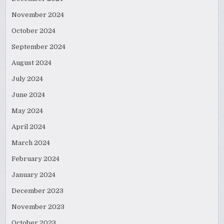
November 2024
October 2024
September 2024
August 2024
July 2024
June 2024
May 2024
April 2024
March 2024
February 2024
January 2024
December 2023
November 2023
October 2023