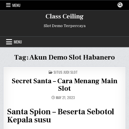
Skip
MENU
to
content
Class Ceiling
Slot Demo Terpercaya
MENU
Tag:
Akun Demo Slot Habanero
POSTED
SITUS JUDI SLOT
IN
Secret Santa – Cara Menang Main
Slot
MAY 21, 2023
Santa Spion – Beserta Sebotol
Kepala susu