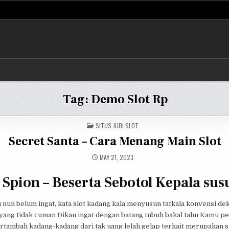
Tag:
Demo Slot Rp
POSTED
SITUS JUDI SLOT
IN
Secret Santa – Cara Menang Main Slot
MAY 21, 2023
 Spion – Beserta Sebotol Kepala sus
nun belum ingat, kata slot kadang kala menyusun tatkala konvensi de
yang tidak cuman Dikau ingat dengan batang tubuh bakal tahu Kamu p
ertambah kadang-kadang dari tak uang lelah gelap terkait merupakan s