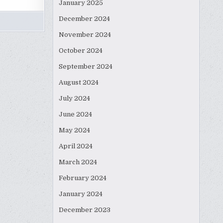
January 2025
December 2024
November 2024
October 2024
September 2024
August 2024
July 2024
June 2024
May 2024
April 2024
March 2024
February 2024
January 2024
December 2023