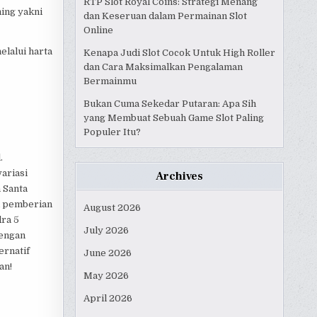
RTP Slot Royal Coins: Strategi Menang
ing yakni
dan Keseruan dalam Permainan Slot
Online
elalui harta
Kenapa Judi Slot Cocok Untuk High Roller
dan Cara Maksimalkan Pengalaman
Bermainmu
Bukan Cuma Sekedar Putaran: Apa Sih
yang Membuat Sebuah Game Slot Paling
Populer Itu?
.
ariasi
Archives
 Santa
m pemberian
August 2026
dra 5
July 2026
dengan
rnatif
June 2026
an!
May 2026
April 2026