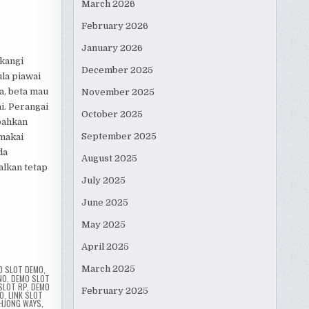
March 2026
February 2026
January 2026
kangi
December 2025
la piawai
a, beta mau
November 2025
i. Perangai
October 2025
bahkan
September 2025
makai
da
August 2025
alkan tetap
July 2025
June 2025
May 2025
April 2025
March 2025
O SLOT DEMO
,
NO
,
DEMO SLOT
SLOT RP
,
DEMO
February 2025
MO
,
LINK SLOT
HJONG WAYS
,