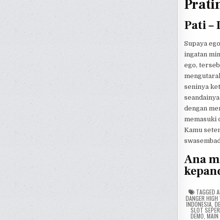
Prati
Pati –
Supaya ego
ingatan mi
ego, terseb
mengutaraka
seninya ke
seandainya
dengan mem
memasuki di
Kamu seten
swasembada
Ana m
kepand
TAGGED
A
DANGER HIGH
INDONESIA
,
D
SLOT SEPER
DEMO
,
MAIN