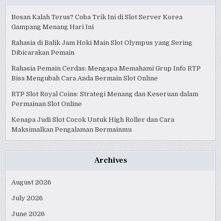
Bosan Kalah Terus? Coba Trik Ini di Slot Server Korea
Gampang Menang Hari Ini
Rahasia di Balik Jam Hoki Main Slot Olympus yang Sering
Dibicarakan Pemain
Rahasia Pemain Cerdas: Mengapa Memahami Grup Info RTP
Bisa Mengubah Cara Anda Bermain Slot Online
RTP Slot Royal Coins: Strategi Menang dan Keseruan dalam
Permainan Slot Online
Kenapa Judi Slot Cocok Untuk High Roller dan Cara
Maksimalkan Pengalaman Bermainmu
Archives
August 2026
July 2026
June 2026