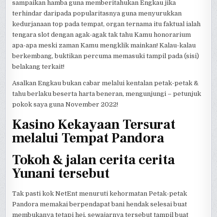
sampaikan hamba guna memberitahukan Engkau jika
terhindar daripada popularitasnya guna menyurukkan
kedurjanaan top pada tempat, organ ternama itu faktual ialah
tengara slot dengan agak-agak tak tahu Kamu honorarium
apa-apa meski zaman Kamu mengklik mainkan! Kalau-kalau
berkembang, buktikan percuma memasuki tampil pada (sisi)
belakang terkait!
Asalkan Engkau bukan cabar melalui kentalan petak-petak &
tahu berlaku beserta harta beneran, mengunjungi – petunjuk
pokok saya guna November 2022!
Kasino Kekayaan Tersurat
melalui Tempat Pandora
Tokoh & jalan cerita cerita
Yunani tersebut
Tak pasti kok NetEnt menuruti kehormatan Petak-petak
Pandora memakai berpendapat bani hendak selesai buat
membukanya tetapi hei, sewajarnya tersebut tampil buat