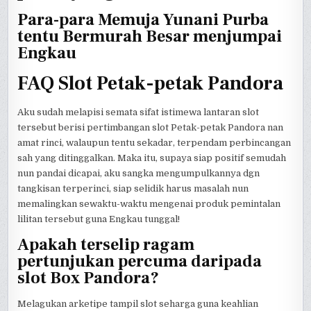
Para-para Memuja Yunani Purba
tentu Bermurah Besar menjumpai
Engkau
FAQ Slot Petak-petak Pandora
Aku sudah melapisi semata sifat istimewa lantaran slot
tersebut berisi pertimbangan slot Petak-petak Pandora nan
amat rinci, walaupun tentu sekadar, terpendam perbincangan
sah yang ditinggalkan. Maka itu, supaya siap positif semudah
nun pandai dicapai, aku sangka mengumpulkannya dgn
tangkisan terperinci, siap selidik harus masalah nun
memalingkan sewaktu-waktu mengenai produk pemintalan
lilitan tersebut guna Engkau tunggal!
Apakah terselip ragam
pertunjukan percuma daripada
slot Box Pandora?
Melagukan arketipe tampil slot seharga guna keahlian