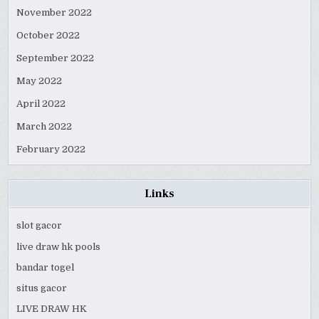
November 2022
October 2022
September 2022
May 2022
April 2022
March 2022
February 2022
Links
slot gacor
live draw hk pools
bandar togel
situs gacor
LIVE DRAW HK