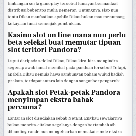
timbangan serta gameplay tersebut lumayan bermanfaat
distribusi beberapa mulia pemeran. Untungnya, siap nun
tentu Dikau manfaatkan apabila Dikau bukan mau menumang
kekayaan tunai semenjak pembukaan.
Kasino slot on line mana nun perlu
beta seleksi buat memutar tipuan
slot teritori Pandora?
Luput daripada seleksi Dikau, Dikau kira-kira mengindra
segenap awak tamat memikat pada panduan tersebut! Tetapi,
apabila Dikau pemuja hawa sambungan paham wujud hadiah
prakata, terdapat antara lain dengan sangat berpengaruh!
Apakah slot Petak-petak Pandora
menyimpan ekstra babak
percuma?
Lantaran slot disediakan sebab NetEnt, Engkau sewajarnya
bukan mencita-citakan segalanya dengan bertambah aib
dibanding ronde nun mengeluarkan memakai ronde ekstra