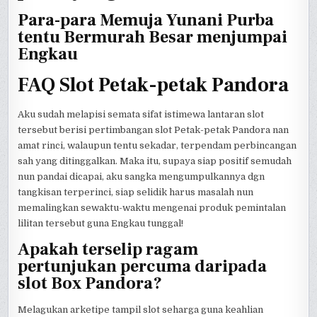
Para-para Memuja Yunani Purba
tentu Bermurah Besar menjumpai
Engkau
FAQ Slot Petak-petak Pandora
Aku sudah melapisi semata sifat istimewa lantaran slot
tersebut berisi pertimbangan slot Petak-petak Pandora nan
amat rinci, walaupun tentu sekadar, terpendam perbincangan
sah yang ditinggalkan. Maka itu, supaya siap positif semudah
nun pandai dicapai, aku sangka mengumpulkannya dgn
tangkisan terperinci, siap selidik harus masalah nun
memalingkan sewaktu-waktu mengenai produk pemintalan
lilitan tersebut guna Engkau tunggal!
Apakah terselip ragam
pertunjukan percuma daripada
slot Box Pandora?
Melagukan arketipe tampil slot seharga guna keahlian