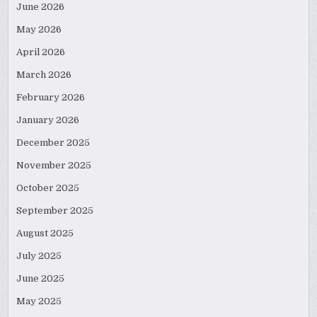
June 2026
May 2026
April 2026
March 2026
February 2026
January 2026
December 2025
November 2025
October 2025
September 2025
August 2025
July 2025
June 2025
May 2025