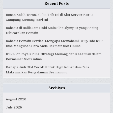
Recent Posts
Bosan Kalah Terus? Coba Trik Ini di Slot Server Korea
Gampang Menang Hari Ini
Rahasia di Balik Jam Hoki Main Slot Olympus yang Sering
Dibicarakan Pemain
Rahasia Pemain Cerdas: Mengapa Memahami Grup Info RTP
Bisa Mengubah Cara Anda Bermain Slot Online
RTP Slot Royal Coins: Strategi Menang dan Keseruan dalam
Permainan Slot Online
Kenapa Judi Slot Cocok Untuk High Roller dan Cara
Maksimalkan Pengalaman Bermainmu
Archives
August 2026
July 2026