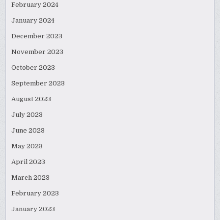
February 2024
January 2024
December 2023
November 2023
October 2023
September 2023
August 2023
July 2023
June 2023
May 2023
April 2023
March 2023
February 2023
January 2023