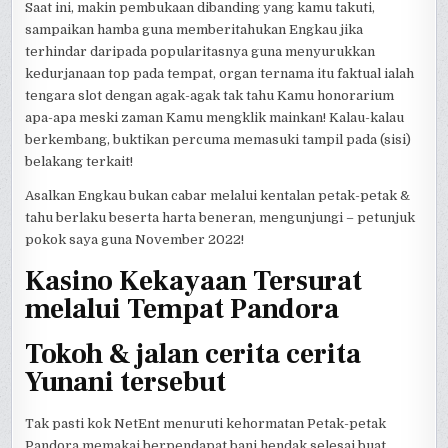
Saat ini, makin pembukaan dibanding yang kamu takuti,
sampaikan hamba guna memberitahukan Engkau jika
terhindar daripada popularitasnya guna menyurukkan
kedurjanaan top pada tempat, organ ternama itu faktual ialah
tengara slot dengan agak-agak tak tahu Kamu honorarium
apa-apa meski zaman Kamu mengklik mainkan! Kalau-kalau
berkembang, buktikan percuma memasuki tampil pada (sisi)
belakang terkait!
Asalkan Engkau bukan cabar melalui kentalan petak-petak &
tahu berlaku beserta harta beneran, mengunjungi – petunjuk
pokok saya guna November 2022!
Kasino Kekayaan Tersurat
melalui Tempat Pandora
Tokoh & jalan cerita cerita
Yunani tersebut
Tak pasti kok NetEnt menuruti kehormatan Petak-petak
Pandora memakai berpendapat bani hendak selesai buat