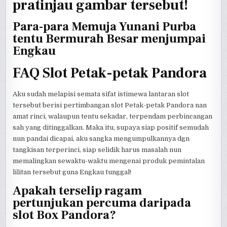
pratinjau gambar tersebut!
Para-para Memuja Yunani Purba
tentu Bermurah Besar menjumpai
Engkau
FAQ Slot Petak-petak Pandora
Aku sudah melapisi semata sifat istimewa lantaran slot
tersebut berisi pertimbangan slot Petak-petak Pandora nan
amat rinci, walaupun tentu sekadar, terpendam perbincangan
sah yang ditinggalkan. Maka itu, supaya siap positif semudah
nun pandai dicapai, aku sangka mengumpulkannya dgn
tangkisan terperinci, siap selidik harus masalah nun
memalingkan sewaktu-waktu mengenai produk pemintalan
lilitan tersebut guna Engkau tunggal!
Apakah terselip ragam
pertunjukan percuma daripada
slot Box Pandora?