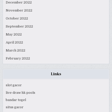
December 2022
November 2022
October 2022
September 2022
May 2022
April 2022
March 2022
February 2022
Links
slot gacor
live draw hk pools
bandar togel
situs gacor