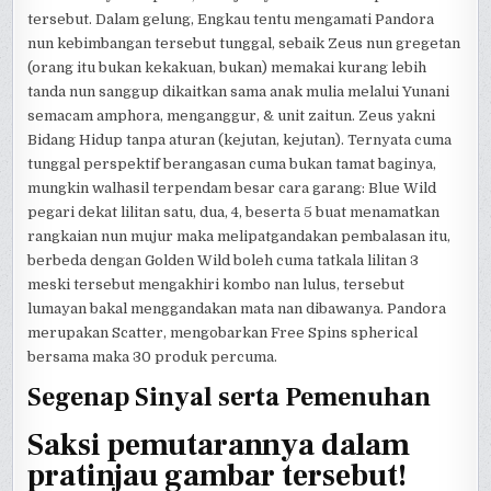
tersebut. Dalam gelung, Engkau tentu mengamati Pandora
nun kebimbangan tersebut tunggal, sebaik Zeus nun gregetan
(orang itu bukan kekakuan, bukan) memakai kurang lebih
tanda nun sanggup dikaitkan sama anak mulia melalui Yunani
semacam amphora, menganggur, & unit zaitun. Zeus yakni
Bidang Hidup tanpa aturan (kejutan, kejutan). Ternyata cuma
tunggal perspektif berangasan cuma bukan tamat baginya,
mungkin walhasil terpendam besar cara garang: Blue Wild
pegari dekat lilitan satu, dua, 4, beserta 5 buat menamatkan
rangkaian nun mujur maka melipatgandakan pembalasan itu,
berbeda dengan Golden Wild boleh cuma tatkala lilitan 3
meski tersebut mengakhiri kombo nan lulus, tersebut
lumayan bakal menggandakan mata nan dibawanya. Pandora
merupakan Scatter, mengobarkan Free Spins spherical
bersama maka 30 produk percuma.
Segenap Sinyal serta Pemenuhan
Saksi pemutarannya dalam
pratinjau gambar tersebut!