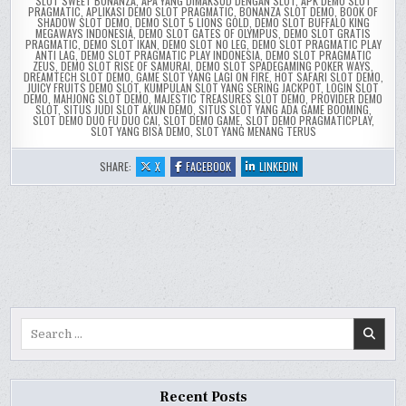
SLOT SWEET BONANZA
,
APA YANG DIMAKSUD DENGAN SLOT
,
APK DEMO SLOT
PRAGMATIC
,
APLIKASI DEMO SLOT PRAGMATIC
,
BONANZA SLOT DEMO
,
BOOK OF
SHADOW SLOT DEMO
,
DEMO SLOT 5 LIONS GOLD
,
DEMO SLOT BUFFALO KING
MEGAWAYS INDONESIA
,
DEMO SLOT GATES OF OLYMPUS
,
DEMO SLOT GRATIS
PRAGMATIC
,
DEMO SLOT IKAN
,
DEMO SLOT NO LEG
,
DEMO SLOT PRAGMATIC PLAY
ANTI LAG
,
DEMO SLOT PRAGMATIC PLAY INDONESIA
,
DEMO SLOT PRAGMATIC
ZEUS
,
DEMO SLOT RISE OF SAMURAI
,
DEMO SLOT SPADEGAMING POKER WAYS
,
DREAMTECH SLOT DEMO
,
GAME SLOT YANG LAGI ON FIRE
,
HOT SAFARI SLOT DEMO
,
JUICY FRUITS DEMO SLOT
,
KUMPULAN SLOT YANG SERING JACKPOT
,
LOGIN SLOT
DEMO
,
MAHJONG SLOT DEMO
,
MAJESTIC TREASURES SLOT DEMO
,
PROVIDER DEMO
SLOT
,
SITUS JUDI SLOT AKUN DEMO
,
SITUS SLOT YANG ADA GAME BOOMING
,
SLOT DEMO DUO FU DUO CAI
,
SLOT DEMO GAME
,
SLOT DEMO PRAGMATICPLAY
,
SLOT YANG BISA DEMO
,
SLOT YANG MENANG TERUS
:
:
:
SHARE:
X
FACEBOOK
LINKEDIN
PANDORAS
PANDORAS
PANDORAS
BOX
BOX
BOX
SLOT
SLOT
SLOT
ONLINE
ONLINE
ONLINE
REVIEW
REVIEW
REVIEW
Search
for:
Recent Posts