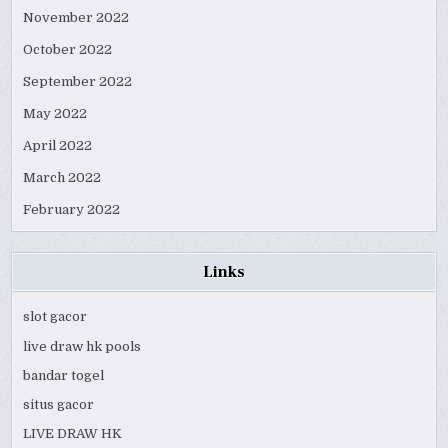
November 2022
October 2022
September 2022
May 2022
April 2022
March 2022
February 2022
Links
slot gacor
live draw hk pools
bandar togel
situs gacor
LIVE DRAW HK